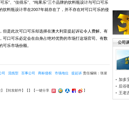
可乐”、“佳得乐”、“纯果乐”三个品牌的饮料瓶设计与可口可乐
的饮料瓶设计早在2007年就存在了，并不存在对可口可乐的侵
但是此次可口可乐却选择在澳大利亚提起诉讼令人费解。有
，可口可乐必定会在自身占绝对优势的市场打这场官司。有数
公司
%的可乐市场份额。
公司
流线型
百事公司
商标侵权
市场地位
提起诉
责任编辑：张崖
加多
后谷
接
】【
转发邮件
】【
】
【一键分享
】
王老