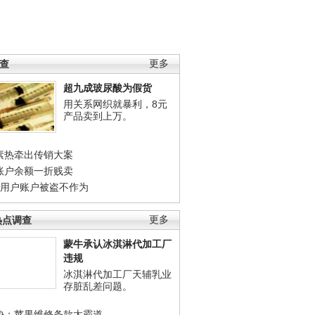
调查
更多
超九成玻尿酸为假货
用关系网织就暴利，8元
产品卖到上万。
素热牵出传销大案
账户余额一折贱卖
店用户账户被盗不作为
热点调查
更多
蒙牛承认冰淇淋代加工厂
违规
冰淇淋代加工厂天辅乳业
存脏乱差问题。
协：苹果维修条款太霸道