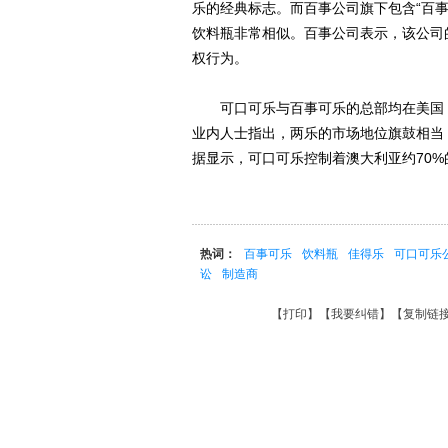
乐的经典标志。而百事公司旗下包含“百事
饮料瓶非常相似。百事公司表示，该公司
权行为。
可口可乐与百事可乐的总部均在美国，
业内人士指出，两乐的市场地位旗鼓相当
据显示，可口可乐控制着澳大利亚约70
热词：
百事可乐
饮料瓶
佳得乐
可口可乐
讼
制造商
【
打印
】【
我要纠错
】【
复制链