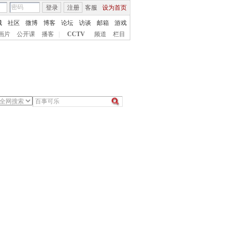
登录
注册
客服
设为首页
城
社区
微博
博客
论坛
访谈
邮箱
游戏
画片
公开课
播客
|
CCTV
频道
栏目