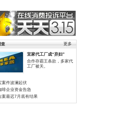
调查
更多
宜家代工厂成“弃妇”
合作存霸王条款，多家代
工厂被关。
宝案件波澜起伏
咖啡企业资金告急
吉案最迟7月底有结果