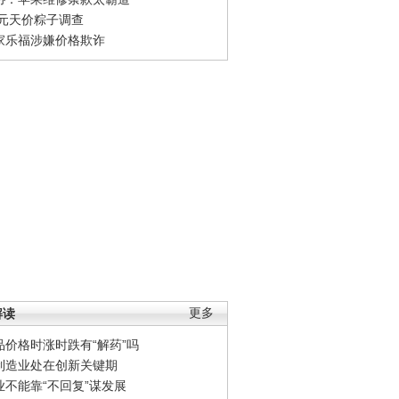
0元天价粽子调查
家乐福涉嫌价格欺诈
解读
更多
品价格时涨时跌有“解药”吗
制造业处在创新关键期
业不能靠“不回复”谋发展