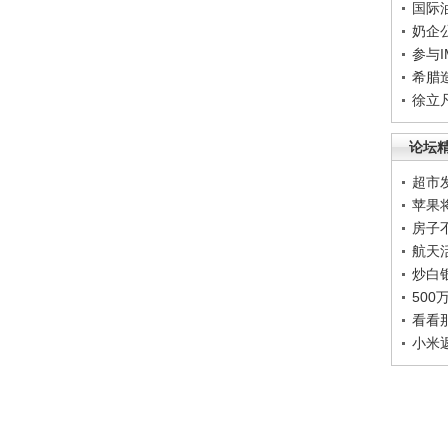
国际
奶企
参与
希腊
徐立
论坛
超市
苹果
房子
航天
炒白
50
看看
小米