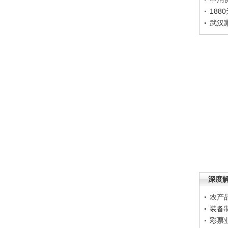
188
武汉
深度
农产
装备
彩票