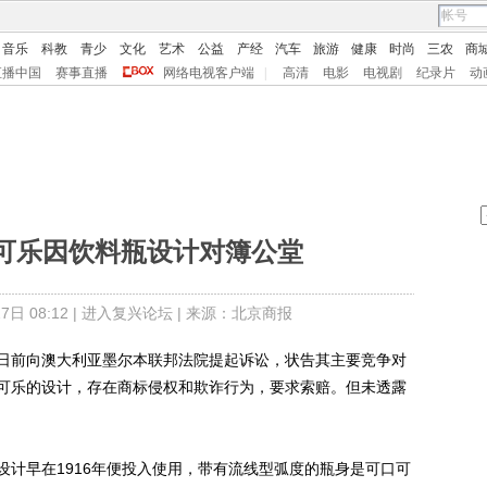
音乐
科教
青少
文化
艺术
公益
产经
汽车
旅游
健康
时尚
三农
商
直播中国
赛事直播
网络电视客户端
|
高清
电影
电视剧
纪录片
动
可乐因饮料瓶设计对簿公堂
日 08:12 |
进入复兴论坛
| 来源：北京商报
前向澳大利亚墨尔本联邦法院提起诉讼，状告其主要竞争对
可乐的设计，存在商标侵权和欺诈行为，要求索赔。但未透露
早在1916年便投入使用，带有流线型弧度的瓶身是可口可