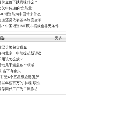
油价金价下跌意味什么？
公关中传递的“负能量”
IMF增资能为中国带来什么
造血还需依靠基本制度变革
凡：中国增资IMF既非捐款也非无条件
精选
更多
发票价格包含税金
将向北京一中院提起新诉讼
不用该怎么放？
活动几乎涵盖各个领域
银 当下有赚头
0万打造4个五星级旅游厕所
那些年薪百万的“神秘”职业
返修因代工厂为二流作坊