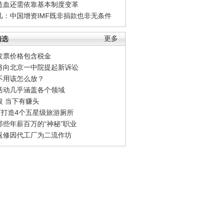
造血还需依靠基本制度变革
凡：中国增资IMF既非捐款也非无条件
精选
更多
发票价格包含税金
将向北京一中院提起新诉讼
不用该怎么放？
活动几乎涵盖各个领域
银 当下有赚头
0万打造4个五星级旅游厕所
那些年薪百万的“神秘”职业
返修因代工厂为二流作坊