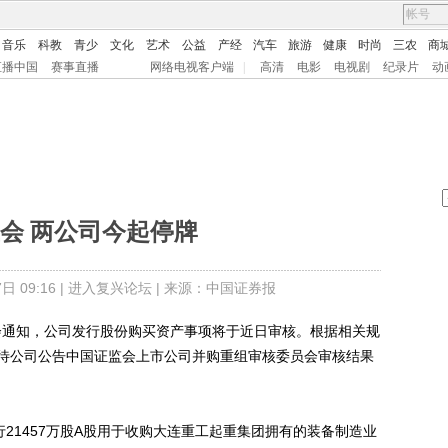
音乐
科教
青少
文化
艺术
公益
产经
汽车
旅游
健康
时尚
三农
商
直播中国
赛事直播
网络电视客户端
|
高清
电影
电视剧
纪录片
动
会 两公司今起停牌
 09:16 |
进入复兴论坛
| 来源：中国证券报
会通知，公司发行股份购买资产事项将于近日审核。根据相关规
牌，待公司公告中国证监会上市公司并购重组审核委员会审核结果
1457万股A股用于收购大连重工起重集团拥有的装备制造业