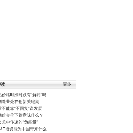
解读
更多
品价格时涨时跌有“解药”吗
制造业处在创新关键期
业不能靠“不回复”谋发展
油价金价下跌意味什么？
公关中传递的“负能量”
IMF增资能为中国带来什么