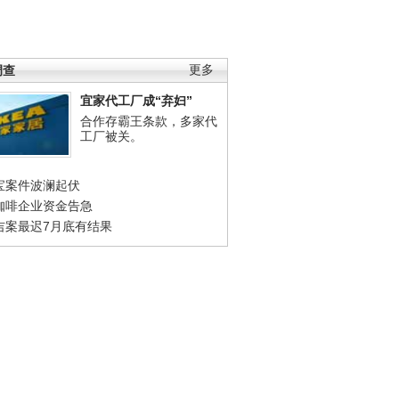
调查
更多
宜家代工厂成“弃妇”
合作存霸王条款，多家代
工厂被关。
宝案件波澜起伏
咖啡企业资金告急
吉案最迟7月底有结果