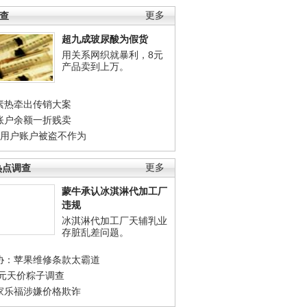
调查
更多
超九成玻尿酸为假货
用关系网织就暴利，8元
产品卖到上万。
素热牵出传销大案
账户余额一折贱卖
店用户账户被盗不作为
热点调查
更多
蒙牛承认冰淇淋代加工厂
违规
冰淇淋代加工厂天辅乳业
存脏乱差问题。
协：苹果维修条款太霸道
0元天价粽子调查
家乐福涉嫌价格欺诈