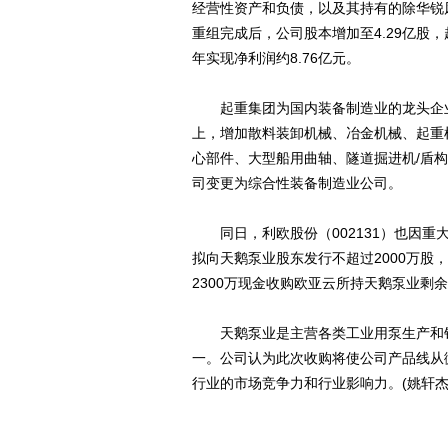
经营性资产和负债，以及其持有的除华锐风
重组完成后，公司股本增加至4.29亿股
年实现净利润约8.76亿元。
起重集团为国内装备制造业的龙头企业
上，增加散料装卸机械、冶金机械、起重
心部件、大型船用曲轴、隧道掘进机/盾
司变更为综合性装备制造业公司。
同日，利欧股份（002131）也因重大
拟向天鹅泵业股东发行不超过2000万股，
2300万现金收购欧亚云所持天鹅泵业剩余
天鹅泵业是主营各类工业用泵生产和销
一。公司认为此次收购将使公司产品线从
行业的市场竞争力和行业影响力。(姚轩杰