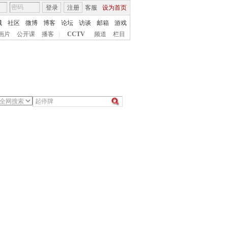
登录
注册
客服
设为首页
城
社区
微博
博客
论坛
访谈
邮箱
游戏
画片
公开课
播客
|
CCTV
频道
栏目