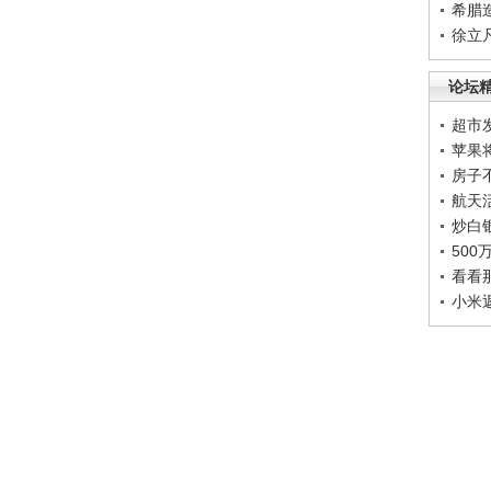
希腊
徐立
论坛
超市
苹果
房子
航天
炒白
50
看看
小米