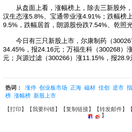
从盘面上看，涨幅榜上，除去三新股外，
汉生态涨5.8%、宝通带业涨4.91%；跌幅
9.5%，跌幅居首，朗源股份跌7.54%、乾照光
今日有三只新股上市，尔康制药（30026
34.45%，报24.16元；万福生科（300268）涨1
元；兴源过滤（300266）涨11.15%，报28.
热词：
涨停
创业板市场
正海
磁材
佳创
逆市
榜
涨幅榜
新股上市
【
打印
】【
我要纠错
】【
复制链接
】【
转发邮件
】
】