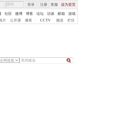
登录
注册
客服
设为首页
城
社区
微博
博客
论坛
访谈
邮箱
游戏
画片
公开课
播客
|
CCTV
频道
栏目