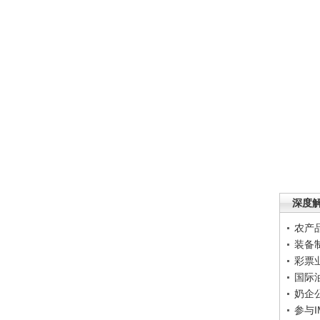
深度
农产
装备
彩票
国际
奶企
参与