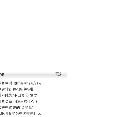
解读
更多
品价格时涨时跌有“解药”吗
制造业处在创新关键期
业不能靠“不回复”谋发展
油价金价下跌意味什么？
公关中传递的“负能量”
IMF增资能为中国带来什么