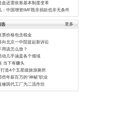
造血还需依靠基本制度变革
凡：中国增资IMF既非捐款也非无条件
精选
更多
发票价格包含税金
将向北京一中院提起新诉讼
不用该怎么放？
活动几乎涵盖各个领域
银 当下有赚头
0万打造4个五星级旅游厕所
那些年薪百万的“神秘”职业
返修因代工厂为二流作坊