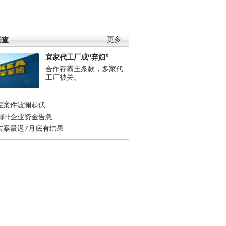
调查
更多
宜家代工厂成“弃妇”
合作存霸王条款，多家代
工厂被关。
宝案件波澜起伏
咖啡企业资金告急
吉案最迟7月底有结果