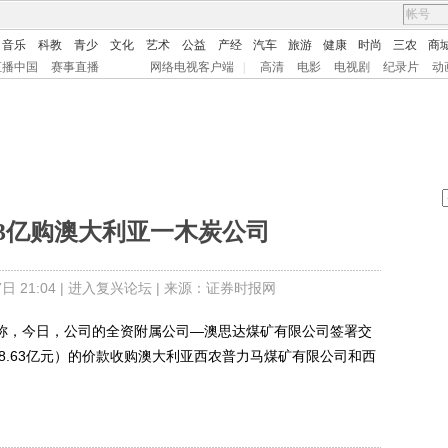
音乐
科教
青少
文化
艺术
公益
产经
汽车
旅游
健康
时尚
三农
商
直播中国
赛事直播
网络电视客户端
|
高清
电影
电视剧
纪录片
动
.63亿购澳大利亚一木炭公司
 21:04 |
进入复兴论坛
| 来源：证券时报网
公告称，今日，公司的全资附属公司—澳思达煤矿有限公司签署交
18.63亿元）的价款收购澳大利亚西农普力马煤矿有限公司和西