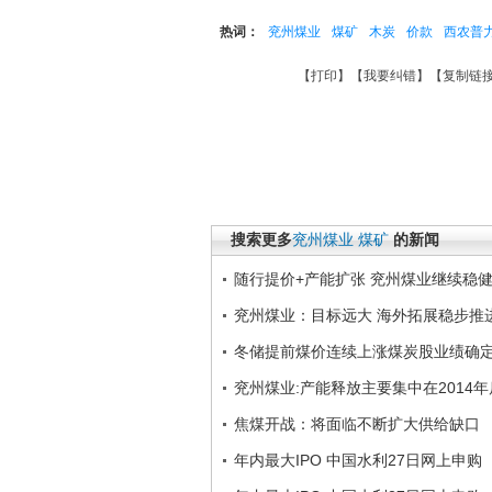
热词：
兖州煤业
煤矿
木炭
价款
西农普
【
打印
】【
我要纠错
】【
复制链
搜索更多
兖州煤业
煤矿
的新闻
随行提价+产能扩张 兖州煤业继续稳
兖州煤业：目标远大 海外拓展稳步推
冬储提前煤价连续上涨煤炭股业绩确
兖州煤业:产能释放主要集中在2014年
焦煤开战：将面临不断扩大供给缺口
年内最大IPO 中国水利27日网上申购