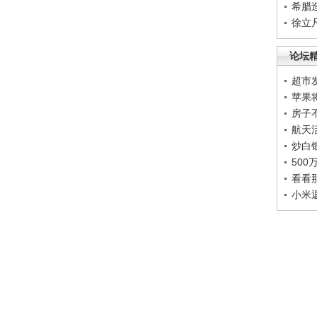
希腊
徐立
论坛
超市
苹果
房子
航天
炒白
50
看看
小米