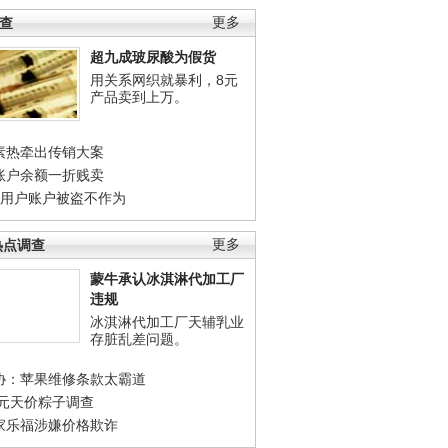
调查
更多
超九成玻尿酸为假货
用关系网织就暴利，8元
产品卖到上万。
素热牵出传销大案
账户余额一折贱卖
店用户账户被盗不作为
热点调查
更多
蒙牛承认冰淇淋代加工厂
违规
冰淇淋代加工厂天辅乳业
存脏乱差问题。
协：苹果维修条款太霸道
0元天价粽子调查
家乐福涉嫌价格欺诈