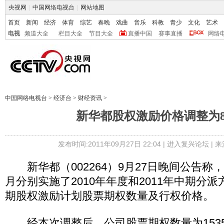
央视网
|
中国网络电视台
|
网站地图
首页
新闻
经济
体育
综艺
春晚
戏曲
音乐
科教
青少
文化
艺术
电视
频道大全
栏目大全
节目大全
直播中国
赛事直播
网络
中国网络电视台
>
经济台
>
财经资讯
>
新华都股权激励价格调整为8.
发布时间:2011年09月27日 22:04 |
进入复兴论坛
| 
新华都（002264）9月27日晚间公告称，
月分别实施了2010年年度和2011年中期分
期股权激励计划股票期权数量及行权价格。
经本次调整后，公司股票期权数量为1535