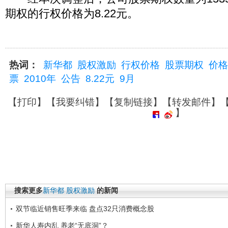
期权的行权价格为8.22元。
热词：
新华都
股权激励
行权价格
股票期权
价格
票
2010年
公告
8.22元
9月
【
打印
】【
我要纠错
】【
复制链接
】【
转发邮件
】
】
搜索更多
新华都
股权激励
的新闻
双节临近销售旺季来临 盘点32只消费概念股
新华人寿内乱 养老“无底洞”？