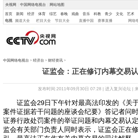
央视网
|
中国网络电视台
|
网站地图
首页
新闻
经济
体育
综艺
春晚
戏曲
音乐
科教
青少
文化
艺术
电视
频道大全
栏目大全
节目大全
直播中国
赛事直播
网络
中国网络电视台
>
经济台
>
财经资讯
>
证监会：正在修订内幕交易
发布时间:2011年09月30日 07:28 |
进入复兴论坛
|
证监会29日下午针对最高法印发的《关于
案件证据若干问题的座谈会纪要》答记者问时
证券行政处罚案件的举证问题和内幕交易认
监会有关部门负责人同时表示，证监会正在