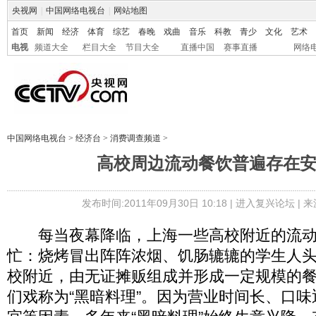
央视网
|
中国网络电视台
|
网站地图
首页
新闻
经济
体育
综艺
春晚
戏曲
音乐
科教
青少
文化
艺术
电视
频道大全
栏目大全
节目大全
直播中国
赛事直播
网络
中国网络电视台
>
经济台
>
消费调查频道
>
高校周边流动餐饮普遍存在
发布时间:2011年09月30日 10:18 |
进入复兴论坛
| 
每当夜幕降临，上海一些高校附近的流动
忙：烧烤冒出阵阵浓烟、饥肠辘辘的学生人
校附近，由无证摊贩组成并形成一定规模的
们戏称为“黑暗料理”。因为营业时间长、口