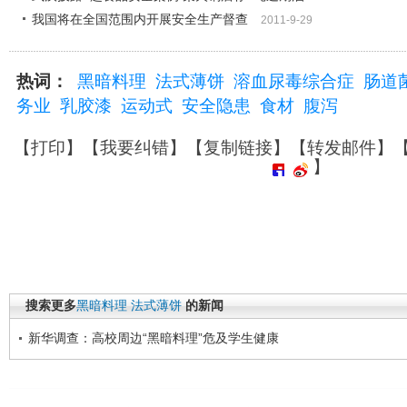
我国将在全国范围内开展安全生产督查
2011-9-29
热词：
黑暗料理
法式薄饼
溶血尿毒综合症
肠道
务业
乳胶漆
运动式
安全隐患
食材
腹泻
【
打印
】【
我要纠错
】【
复制链接
】【
转发邮件
】
】
搜索更多
黑暗料理
法式薄饼
的新闻
新华调查：高校周边“黑暗料理”危及学生健康