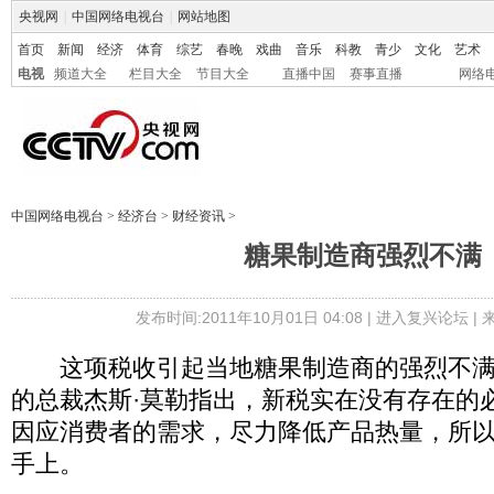
央视网
|
中国网络电视台
|
网站地图
首页
新闻
经济
体育
综艺
春晚
戏曲
音乐
科教
青少
文化
艺术
电视
频道大全
栏目大全
节目大全
直播中国
赛事直播
网络
中国网络电视台
>
经济台
>
财经资讯
>
糖果制造商强烈不满
发布时间:2011年10月01日 04:08 |
进入复兴论坛
|
这项税收引起当地糖果制造商的强烈不满，
的总裁杰斯·莫勒指出，新税实在没有存在的
因应消费者的需求，尽力降低产品热量，所
手上。