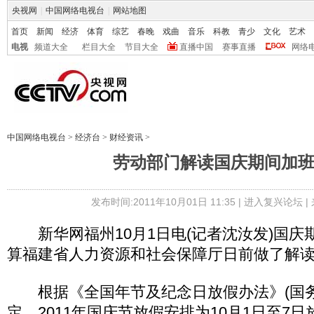
央视网
|
中国网络电视台
|
网站地图
首页
新闻
经济
体育
综艺
春晚
戏曲
音乐
科教
青少
文化
艺术
电视
频道大全
栏目大全
节目大全
直播中国
赛事直播
网络
中国网络电视台
>
经济台
>
财经资讯
>
劳动部门解读国庆期间加
发布时间:2011年10月01日 11:35 |
进入复兴论坛
|
新华网福州10月1日电(记者沈汝发)国庆
算福建省人力资源和社会保障厅日前做了解
根据《全国年节及纪念日放假办法》(国务院
定，2011年国庆节放假安排为10月1日至7日