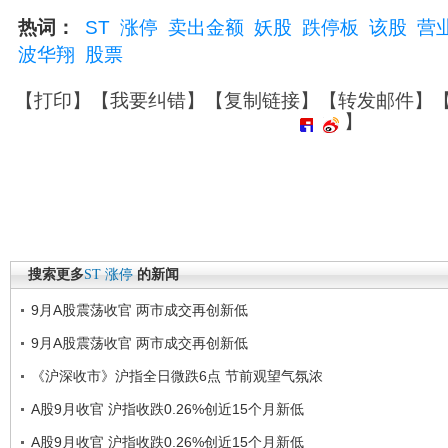
热词：
ST
涨停
卖出金额
妖股
跌停板
该股
营
波华翔
股票
【
打印
】【
我要纠错
】【
复制链接
】【
转发邮件
】
】
搜索更多
ST
涨停
的新闻
9月A股震荡收官 两市成交再创新低
9月A股震荡收官 两市成交再创新低
《沪深收市》沪指全日微跌6点 节前观望气氛浓
A股9月收官 沪指收跌0.26%创近15个月新低
A股9月收官 沪指收跌0.26%创近15个月新低