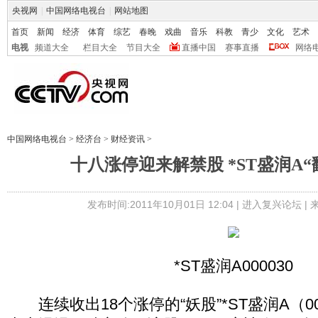
央视网
|
中国网络电视台
|
网站地图
首页
新闻
经济
体育
综艺
春晚
戏曲
音乐
科教
青少
文化
艺术
电视
频道大全
栏目大全
节目大全
直播中国
赛事直播
网络
中国网络电视台
>
经济台
>
财经资讯
>
十八涨停迎来解禁股 *ST盛润A“
发布时间:2011年10月01日 12:04 |
进入复兴论坛
|
*ST盛润A000030
连续收出18个涨停的“妖股”*ST盛润A（00