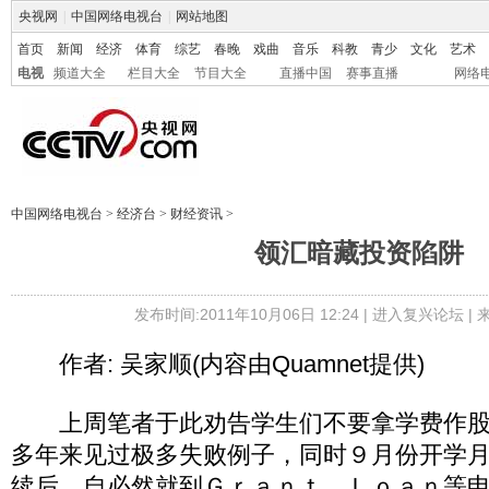
央视网
|
中国网络电视台
|
网站地图
首页
新闻
经济
体育
综艺
春晚
戏曲
音乐
科教
青少
文化
艺术
电视
频道大全
栏目大全
节目大全
直播中国
赛事直播
网络
中国网络电视台
>
经济台
>
财经资讯
>
领汇暗藏投资陷阱
发布时间:2011年10月06日 12:24 |
进入复兴论坛
|
作者: 吴家顺(内容由Quamnet提供)
上周笔者于此劝告学生们不要拿学费作股
多年来见过极多失败例子，同时９月份开学
续后，自必然就到Ｇｒａｎｔ Ｌｏａｎ等