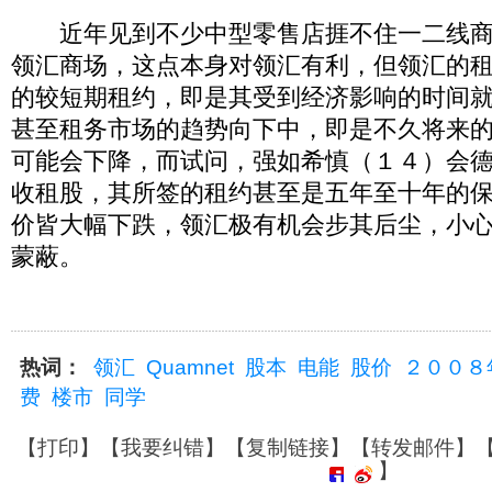
近年见到不少中型零售店捱不住一二线商
领汇商场，这点本身对领汇有利，但领汇的
的较短期租约，即是其受到经济影响的时间
甚至租务市场的趋势向下中，即是不久将来
可能会下降，而试问，强如希慎（１４）会
收租股，其所签的租约甚至是五年至十年的
价皆大幅下跌，领汇极有机会步其后尘，小
蒙蔽。
热词：
领汇
Quamnet
股本
电能
股价
２００８
费
楼市
同学
【
打印
】【
我要纠错
】【
复制链接
】【
转发邮件
】
】