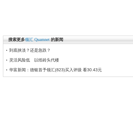
搜索更多
领汇
Quamnet
的新闻
到底挟淡？还是急跌？
灵活风险低 以纸砖头代楼
华富新闻：德银首予领汇(823)买入评级 看30.43元