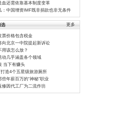
造血还需依靠基本制度变革
凡：中国增资IMF既非捐款也非无条件
精选
更多
发票价格包含税金
将向北京一中院提起新诉讼
不用该怎么放？
活动几乎涵盖各个领域
银 当下有赚头
0万打造4个五星级旅游厕所
那些年薪百万的“神秘”职业
返修因代工厂为二流作坊