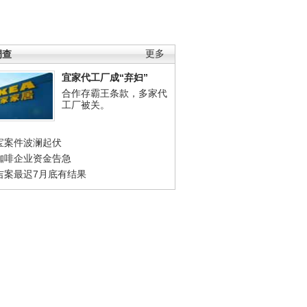
调查
更多
宜家代工厂成“弃妇”
合作存霸王条款，多家代
工厂被关。
宝案件波澜起伏
咖啡企业资金告急
吉案最迟7月底有结果