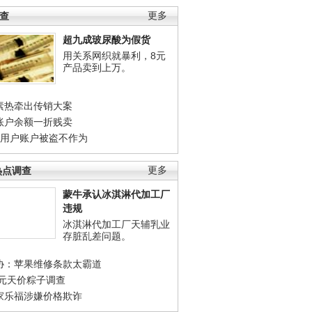
调查
更多
超九成玻尿酸为假货
用关系网织就暴利，8元
产品卖到上万。
素热牵出传销大案
账户余额一折贱卖
店用户账户被盗不作为
热点调查
更多
蒙牛承认冰淇淋代加工厂
违规
冰淇淋代加工厂天辅乳业
存脏乱差问题。
协：苹果维修条款太霸道
0元天价粽子调查
家乐福涉嫌价格欺诈