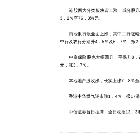
港股四大分类板块皆上涨，成分股几乎全
3．2％至76．3港元。
内地银行股全面上涨，其中工行涨幅最大
中行及农行分别升4．5％及6．7％，报2．
中资保险股也大幅回升，平保升8．7％报
元，涨3．7％。
本地地产股收涨，长实上涨7．8％至85
香港中华煤气逆市跌1．4％，报17港
中信证券首日挂牌，全日收报13．3港