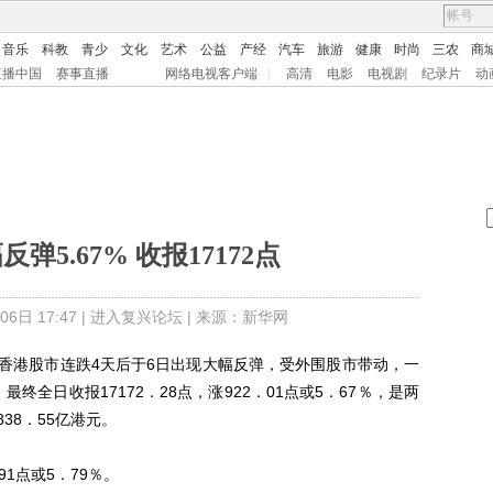
音乐
科教
青少
文化
艺术
公益
产经
汽车
旅游
健康
时尚
三农
商
直播中国
赛事直播
网络电视客户端
|
高清
电影
电视剧
纪录片
动
弹5.67% 收报17172点
日 17:47 |
进入复兴论坛
| 来源：新华网
香港股市连跌4天后于6日出现大幅反弹，受外围股市带动，一
最终全日收报17172．28点，涨922．01点或5．67％，是两
38．55亿港元。
1点或5．79％。