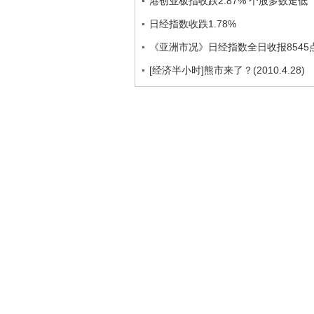
港创业板指收跌2.87% 个股多数走低
日经指数收跌1.78%
《亚洲市况》日经指数全日收报8545点
[经济半小时]熊市来了？(2010.4.28)