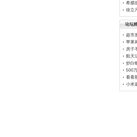
希腊
徐立
论坛
超市
苹果
房子
航天
炒白
50
看看
小米