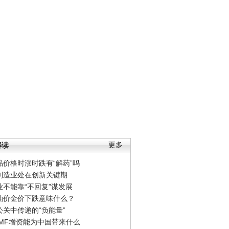
解读
更多
品价格时涨时跌有“解药”吗
制造业处在创新关键期
业不能靠“不回复”谋发展
油价金价下跌意味什么？
公关中传递的“负能量”
IMF增资能为中国带来什么