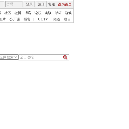
登录
注册
客服
设为首页
城
社区
微博
博客
论坛
访谈
邮箱
游戏
画片
公开课
播客
|
CCTV
频道
栏目