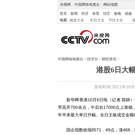
央视网
|
中国网络电视台
|
网站地图
首页
新闻
经济
体育
综艺
春晚
戏曲
电视
频道大全
栏目大全
节目大全
中国网络电视台
>
经济台
>
财经资讯
>
港股6日大幅反
发布时间:2011年10月06
新华网香港10月6日电（记者 陈静）
早高开700余点，午后在17000点上靠稳，
年半来最大单日升幅。全日主板成交金额8
国企指数收报8571．49点，涨468．9