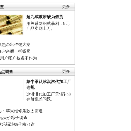
调查
更多
超九成玻尿酸为假货
用关系网织就暴利，8元
产品卖到上万。
素热牵出传销大案
账户余额一折贱卖
店用户账户被盗不作为
热点调查
更多
蒙牛承认冰淇淋代加工厂
违规
冰淇淋代加工厂天辅乳业
存脏乱差问题。
协：苹果维修条款太霸道
0元天价粽子调查
家乐福涉嫌价格欺诈