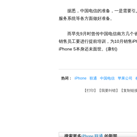
据悉，中国电信的准备，一是需要引入机卡
服务系统等各方面做好准备。
而早先9月时曾传中国电信南方几个省市的
销售员工要进行提前培训，为10月销售iP
iPhone 5本身还未面世。(康钊)
热词：
iPhone
联通
中国电信
苹果公司
【
打印
】【
我要纠错
】【
复制链
搜索更多
iPhone
联通
的新闻