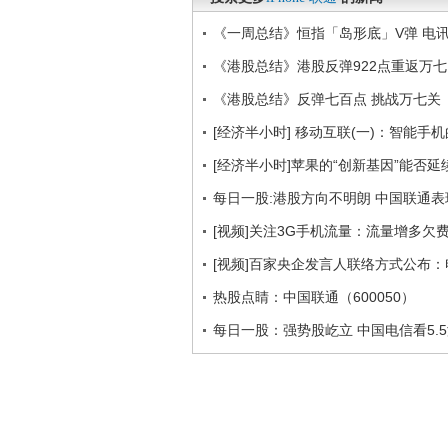
《一周总结》恒指「岛形底」V弹 电
《港股总结》港股反弹922点重返万七
《港股总结》反弹七百点 挑战万七关
[经济半小时] 移动互联(一)：智能手机的战
[经济半小时]苹果的“创新基因”能否延续
每日一股:港股方向不明朗 中国联通表
[视频]关注3G手机流量：流量增多欠
[视频]百家央企发言人联络方式公布
热股点睛：中国联通（600050）
每日一股：强势股屹立 中国电信看5.