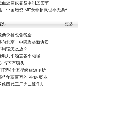
造血还需依靠基本制度变革
凡：中国增资IMF既非捐款也非无条件
精选
更多
发票价格包含税金
将向北京一中院提起新诉讼
不用该怎么放？
活动几乎涵盖各个领域
银 当下有赚头
0万打造4个五星级旅游厕所
那些年薪百万的“神秘”职业
返修因代工厂为二流作坊