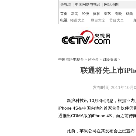
央视网
|
中国网络电视台
|
网站地图
首页
新闻
经济
体育
综艺
春晚
戏曲
电视
频道大全
栏目大全
节目大全
中国网络电视台
>
经济台
>
财经资讯
>
联通将先上市iPho
发布时间:2011年10月08
新浪科技讯 10月8日消息，根据业内
iPhone 4S在中国内地的首家合作伙
通推出CDMA版的iPhone 4S，而之前传
此前，苹果公司在其发布会上已宣布，iP