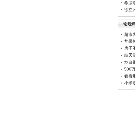
希腊
徐立
论坛
超市
苹果
房子
航天
炒白
50
看看
小米