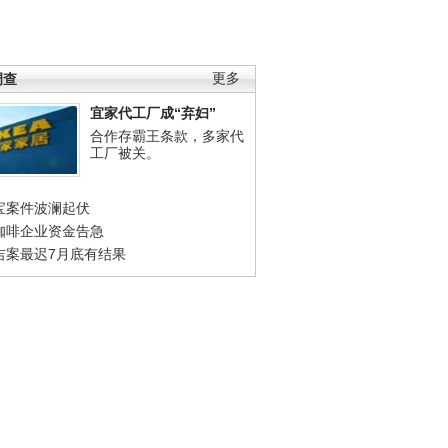
调查
更多
宜家代工厂成“弃妇”
合作存霸王条款，多家代
工厂被关。
宝案件波澜起伏
咖啡企业资金告急
吉案最迟7月底有结果