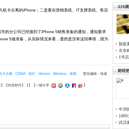
315
分离的iPhone；二是要在营销系统、IT支撑系统、售后
分公司已经接到了iPhone 5销售准备的通知，通知要求
hone 5做准备，从实际情况来看，显然是没有这回事情，因为
胎盘
京东
1号
财经
机卡分离
CDMA
投行
Verizon
Wireless
传闻
责任编辑：张崖
接
】【
转发邮件
】【
】
【一键分享
】
中消
188
武汉