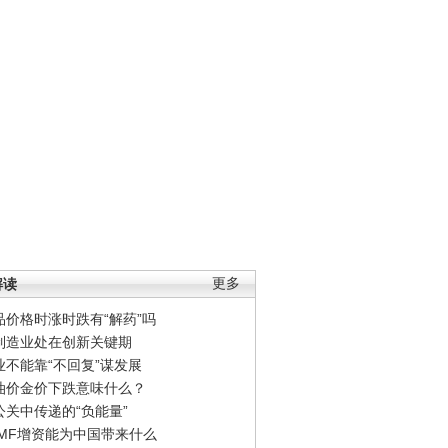
解读
更多
品价格时涨时跌有“解药”吗
制造业处在创新关键期
业不能靠“不回复”谋发展
油价金价下跌意味什么？
公关中传递的“负能量”
IMF增资能为中国带来什么