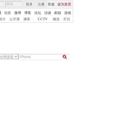
登录
注册
客服
设为首页
城
社区
微博
博客
论坛
访谈
邮箱
游戏
画片
公开课
播客
|
CCTV
频道
栏目