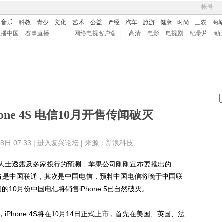
音乐
科教
青少
文化
艺术
公益
产经
汽车
旅游
健康
时尚
三农
商
直播中国
赛事直播
网络电视客户端
|
高清
电影
电视剧
纪录片
动
ne 4S 电信10月开售传闻破灭
日 07:33 |
进入复兴论坛
| 来源：新浪科技
人士透露及多家投行的预测，苹果公司刚刚宣布要推出的
伴仍将是中国联通，其次是中国电信，预料中国电信将晚于中国联
闻的10月份中国电信将销售iPhone 5已自然破灭。
hone 4S将在10月14日正式上市，首先在美国、英国、法