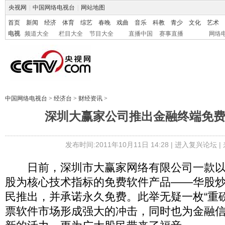
央视网
|
中国网络电视台
|
网站地图
首页
新闻
经济
体育
综艺
春晚
戏曲
音乐
科教
青少
文化
艺术
电视
频道大全
栏目大全
节目大全
直播中国
赛事直播
网络
中国网络电视台
>
经济台
>
财经资讯
>
深圳大赢家公司推出金融终端免
发布时间:2011年10月11日 14:28 |
进入复兴论坛
|
日前，深圳市大赢家网络有限公司一款以
股为核心技术指标的免费软件产品——华股
民推出，并承诺永久免费。此举无疑一枚“重
票软件市场形成强大的冲击，同时也为金融