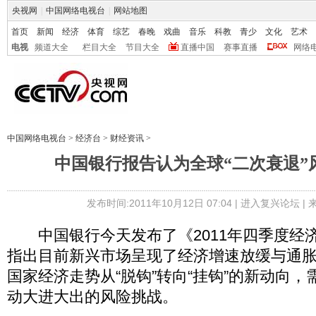
央视网
|
中国网络电视台
|
网站地图
首页
新闻
经济
体育
综艺
春晚
戏曲
音乐
科教
青少
文化
艺术
电视
频道大全
栏目大全
节目大全
直播中国
赛事直播
网络
中国网络电视台
>
经济台
>
财经资讯
>
中国银行报告认为全球“二次衰退”
发布时间:2011年10月12日 07:04 |
进入复兴论坛
|
中国银行今天发布了《2011年四季度经
指出目前新兴市场呈现了经济增速放缓与通
国家经济走势从“脱钩”转向“挂钩”的新动向
动大进大出的风险挑战。