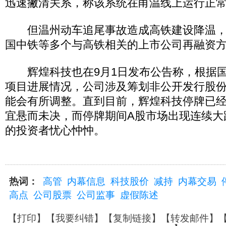
迅速撇清关系，称该系统在甬温线上运行正
但温州动车追尾事故造成高铁建设降温，
国中铁等多个与高铁相关的上市公司再融资
辉煌科技也在9月1日发布公告称，根据国
项目进展情况，公司涉及筹划非公开发行股
能会有所调整。直到目前，辉煌科技停牌已经
宜悬而未决，而停牌期间A股市场出现连续大
的投资者忧心忡忡。
热词：
高管
内幕信息
科技股价
减持
内幕交易
高点
公司股票
公司监事
虚假陈述
【
打印
】【
我要纠错
】【
复制链接
】【
转发邮件
】