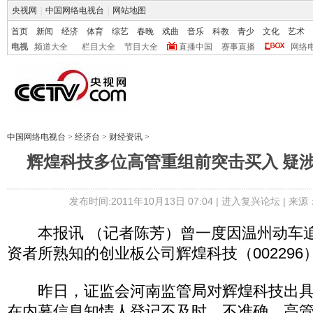
央视网
|
中国网络电视台
|
网站地图
首页
新闻
经济
体育
综艺
春晚
戏曲
音乐
科教
青少
文化
艺术
电视
频道大全
栏目大全
节目大全
直播中国
赛事直播
网络
中国网络电视台
>
经济台
>
财经资讯
>
辉煌科技多位高管重组前突击买入 疑
发布时间:2011年10月13日 07:04 |
进入复兴论坛
| 来
本报讯 （记者陈芳）曾一度因温州动车追
资者所熟知的创业板公司辉煌科技（002296
昨日，证监会河南监管局对辉煌科技出具
在内幕信息知情人登记不及时、不准确，高