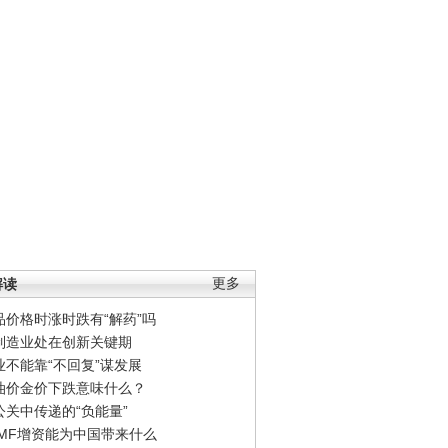
解读
更多
品价格时涨时跌有“解药”吗
制造业处在创新关键期
业不能靠“不回复”谋发展
油价金价下跌意味什么？
公关中传递的“负能量”
IMF增资能为中国带来什么