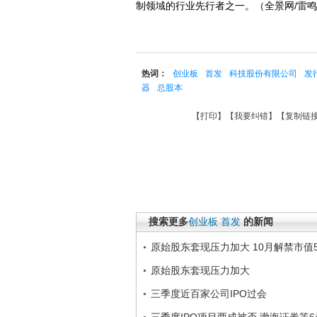
制领域的行业先行者之一。（全景网/雷
热词：
创业板
首发
科技股份有限公司
发
器
总股本
【
打印
】【
我要纠错
】【
复制链
搜索更多
创业板
首发
的新闻
原始股东套现压力加大 10月解禁市值58
原始股东套现压力加大
三季度近百家公司IPO过会