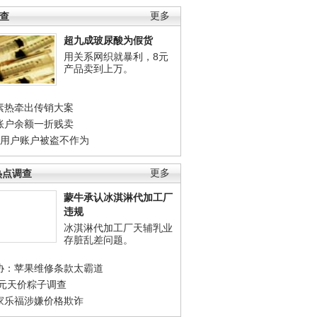
调查
更多
超九成玻尿酸为假货
用关系网织就暴利，8元
产品卖到上万。
素热牵出传销大案
账户余额一折贱卖
店用户账户被盗不作为
热点调查
更多
蒙牛承认冰淇淋代加工厂
违规
冰淇淋代加工厂天辅乳业
存脏乱差问题。
协：苹果维修条款太霸道
0元天价粽子调查
家乐福涉嫌价格欺诈