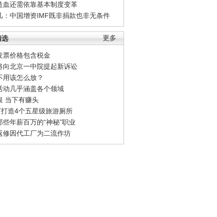
造血还需依靠基本制度变革
凡：中国增资IMF既非捐款也非无条件
精选
更多
发票价格包含税金
将向北京一中院提起新诉讼
不用该怎么放？
活动几乎涵盖各个领域
银 当下有赚头
0万打造4个五星级旅游厕所
那些年薪百万的“神秘”职业
返修因代工厂为二流作坊