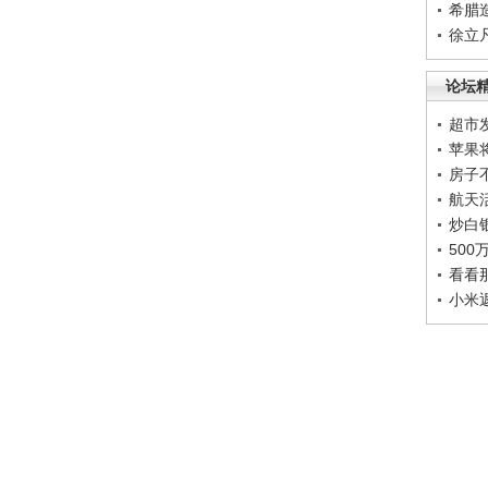
希腊
徐立
论坛
超市
苹果
房子
航天
炒白
50
看看
小米