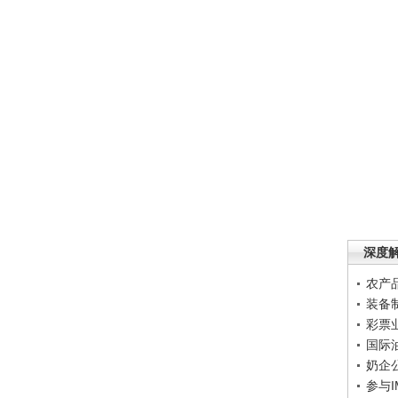
深度
农产
装备
彩票
国际
奶企
参与