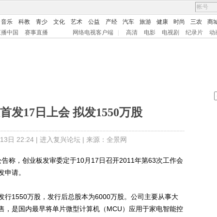
音乐
科教
青少
文化
艺术
公益
产经
汽车
旅游
健康
时尚
三农
商
直播中国
赛事直播
网络电视客户端
|
高清
电影
电视剧
纪录片
动
发17日上会 拟发1550万股
日 22:24 |
进入复兴论坛
| 来源：全景网
称，创业板发审委定于10月17日召开2011年第63次工作会
发申请。
1550万股，发行后总股本为6000万股。公司主要从事大
售，是国内最早将单片微型计算机（MCU）应用于家电智能控