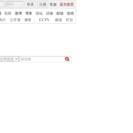
登录
注册
客服
设为首页
城
社区
微博
博客
论坛
访谈
邮箱
游戏
画片
公开课
播客
|
CCTV
频道
栏目