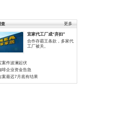
调查
更多
宜家代工厂成“弃妇”
合作存霸王条款，多家代
工厂被关。
宝案件波澜起伏
咖啡企业资金告急
吉案最迟7月底有结果