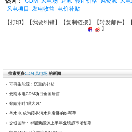
热词：
CDM
风电场
龙源
转让价格
风资源
风电
风电项目
发电收益
电价补贴
【
打印
】【
我要纠错
】【
复制链接
】【
转发邮件
】
】
搜索更多
CDM
风电场
的新闻
可再生能源：沉重的补贴
云南水电CDM项目全国居首
鄱阳湖畔“唱大风”
粤水电 成为绥芬河水利发展的好帮手
交银国际：华能新能源上半年业绩超市场预期