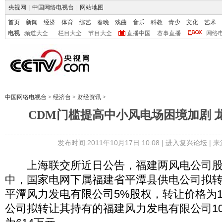
央视网
|
中国网络电视台
|
网站地图
首页
新闻
经济
体育
综艺
春晚
戏曲
音乐
科教
青少
文化
艺术
电视
频道大全
栏目大全
节目大全
直播中国
赛事直播
网络
中国网络电视台
>
经济台
>
财经资讯
>
CDM门槛提高中小风电场困境加剧 
发布时间:2011年10月17日 10:08 |
进入复兴论坛
| 
上海联交所近日公告，福建两风电公司股
中，国家电网下属福建省平潭县供电公司拟
平潭风力发电有限公司5%股权，转让价格为1
公司拟转让其持有的福建风力发电有限公司1