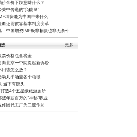
油价金价下跌意味什么？
公关中传递的“负能量”
IMF增资能为中国带来什么
造血还需依靠基本制度变革
凡：中国增资IMF既非捐款也非无条件
精选
更多
发票价格包含税金
将向北京一中院提起新诉讼
不用该怎么放？
活动几乎涵盖各个领域
银 当下有赚头
0万打造4个五星级旅游厕所
那些年薪百万的“神秘”职业
返修因代工厂为二流作坊