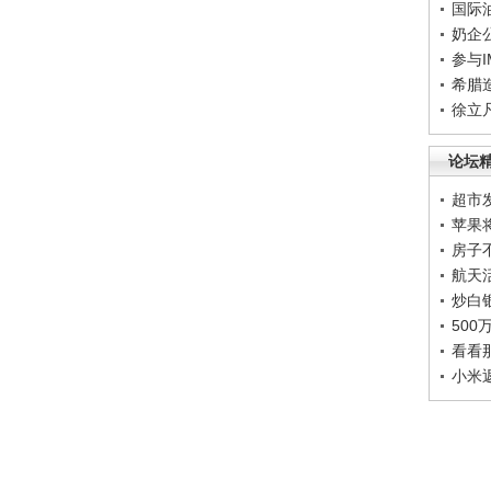
国际
奶企
参与
希腊
徐立
论坛
超市
苹果
房子
航天
炒白
50
看看
小米