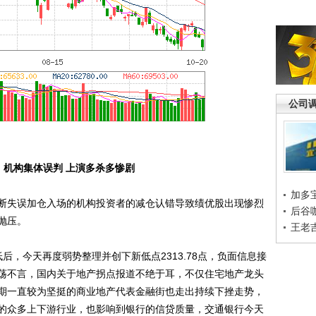
公司
：机构集体误判 上演多杀多惨剧
加多
失误加仓入场的机构投资者的减仓认错导致绩优股出现惨烈
后谷
抛压。
王老
后，今天再度弱势整理并创下新低点2313.78点，负面信息接
荡不言，国内关于地产拐点报道不绝于耳，不仅住宅地产龙头
期一直较为坚挺的商业地产代表金融街也走出持续下挫走势，
的众多上下游行业，也影响到银行的信贷质量，交通银行今天