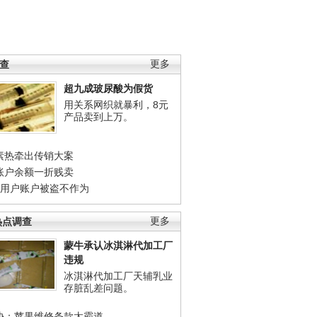
调查
更多
超九成玻尿酸为假货
用关系网织就暴利，8元
产品卖到上万。
素热牵出传销大案
账户余额一折贱卖
店用户账户被盗不作为
热点调查
更多
蒙牛承认冰淇淋代加工厂
违规
冰淇淋代加工厂天辅乳业
存脏乱差问题。
协：苹果维修条款太霸道