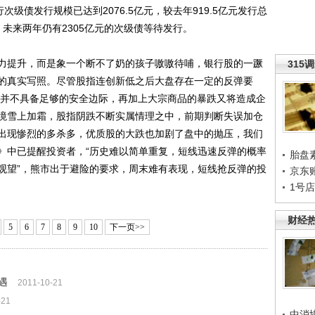
次级债发行规模已达到2076.5亿元，较去年919.5亿元发行总
，未来两年仍有2305亿元的次级债等待发行。
提升，而是象一个断不了奶的孩子嗷嗷待哺，银行股的一蹶
315
的真实写照。尽管股指连创新低之后大盘存在一定的反弹要
伊始并不具备足够的安全边际，再加上大宗商品的暴跌又将造成企
境雪上加霜，股指阴跌不断实属情理之中，前期判断失误加仓
出现惨烈的多杀多，优质股的大跌也加剧了盘中的抛压，我们
》中已提醒投资者，“历史难以简单重复，短线迅速反弹的概率
胎盘
观望”，熊市出于避险的要求，周末难有表现，短线抢反弹的投
京东
1号
财经
5
6
7
8
9
10
下一页>>
遇
2011-10-21
-21
中消