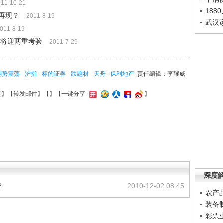
011-10-21
188
再现？
2011-8-19
武汉
011-8-19
末将迎两重考验
2011-7-29
弱势震荡
沪指
标的证券
跌题材
天舟
保利地产
责任编辑：李耀威
接
】【
转发邮件
】【
】
【一键分享
】
深度
？
2010-12-02 08:45
农产
装备
彩票