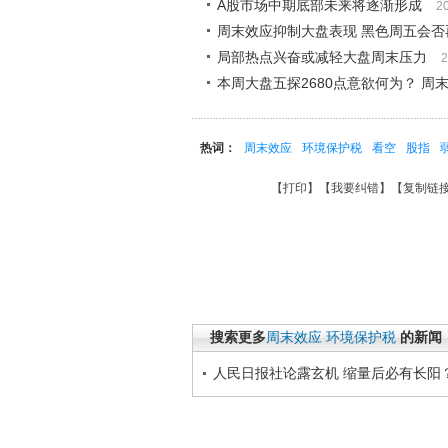
A股市场中期底部未来将逐渐形成
2
周末效应抑制大盘表现 黑色周五会否
局部热点兴奋或减轻大盘周末压力
2
本周大盘五探2680点意欲何为？ 周
热词：
周末效应
环境保护税
看空
股指
【
打印
】【
我要纠错
】【
复制链
搜索更多
周末效应
环境保护税
的新闻
人民日报社论露玄机 缩量后必有长阳