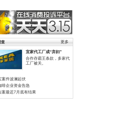
调查
更多
宜家代工厂成“弃妇”
合作存霸王条款，多家代
工厂被关。
宝案件波澜起伏
咖啡企业资金告急
吉案最迟7月底有结果