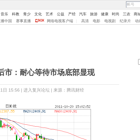
音乐
科教
青少
文化
艺术
公益
产经
汽车
旅游
健康
时尚
三农
商
直播中国
赛事直播
网络电视客户端
|
高清
电影
电视剧
纪录片
动
后市：耐心等待市场底部显现
日 15:56 |
进入复兴论坛
| 来源：腾讯财经