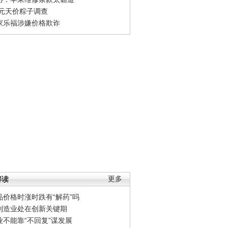
0元天价粽子调查
家乐福涉嫌价格欺诈
解读
更多
品价格时涨时跌有“解药”吗
制造业处在创新关键期
业不能靠“不回复”谋发展