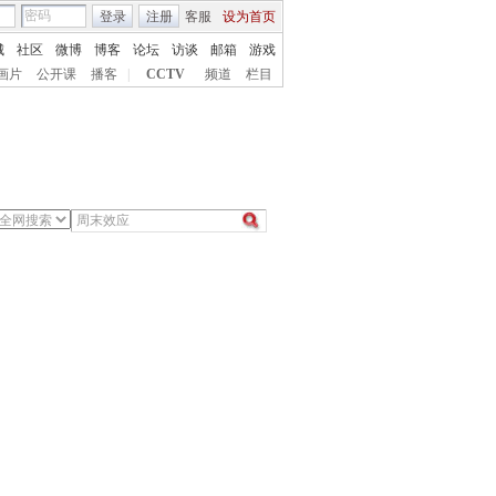
登录
注册
客服
设为首页
城
社区
微博
博客
论坛
访谈
邮箱
游戏
画片
公开课
播客
|
CCTV
频道
栏目