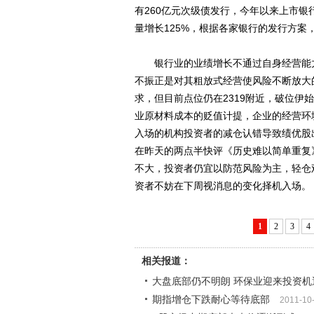
有260亿元次级债发行，今年以来上市银行
量增长125%，根据各家银行的发行方案
银行业的业绩增长不通过自身经营能力
不振正是对其粗放式经营使风险不断放大
求，但目前点位仍在2319附近，破位
业原材料成本的贬值计提，企业的经营环
入场的机构投资者的减仓认错导致绩优股
在昨天的两点半快评《历史难以简单重复
不大，投资者仍宜以防范风险为主，轻仓
资者不妨在下周视消息的变化择机入场。
1
2
3
4
相关报道：
大盘底部仍不明朗 环保业迎来投资机
期指增仓下跌耐心等待底部
2011-10