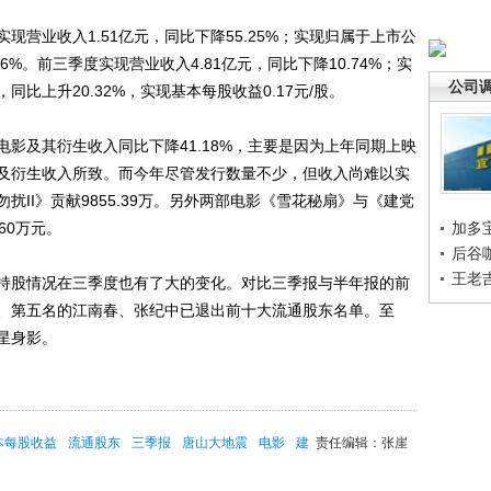
业收入1.51亿元，同比下降55.25%；实现归属于上市公
86%。前三季度实现营业收入4.81亿元，同比下降10.74%；实
公司
同比上升20.32%，实现基本每股收益0.17元/股。
及其衍生收入同比下降41.18%，主要是因为上年同期上映
及衍生收入所致。而今年尽管发行数量不少，但收入尚难以实
II》贡献9855.39万。另外两部电影《雪花秘扇》与《建党
.60万元。
加多
后谷
王老
股情况在三季度也有了大的变化。对比三季报与半年报的前
、第五名的江南春、张纪中已退出前十大流通股东名单。至
星身影。
本每股收益
流通股东
三季报
唐山大地震
电影
建
责任编辑：张崖