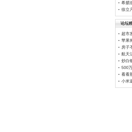
希腊
徐立
论坛
超市
苹果
房子
航天
炒白
50
看看
小米