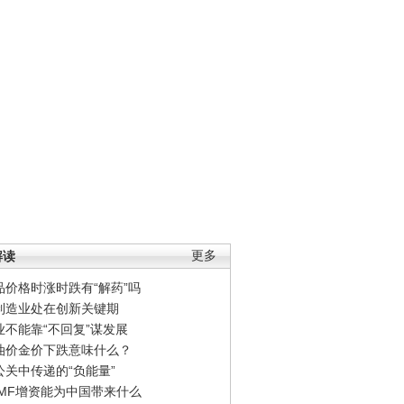
解读
更多
品价格时涨时跌有“解药”吗
制造业处在创新关键期
业不能靠“不回复”谋发展
油价金价下跌意味什么？
公关中传递的“负能量”
IMF增资能为中国带来什么