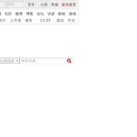
登录
注册
客服
设为首页
城
社区
微博
博客
论坛
访谈
邮箱
游戏
画片
公开课
播客
|
CCTV
频道
栏目