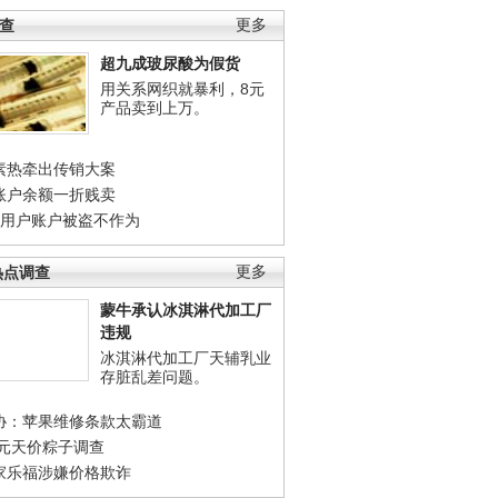
调查
更多
超九成玻尿酸为假货
用关系网织就暴利，8元
产品卖到上万。
素热牵出传销大案
账户余额一折贱卖
店用户账户被盗不作为
热点调查
更多
蒙牛承认冰淇淋代加工厂
违规
冰淇淋代加工厂天辅乳业
存脏乱差问题。
协：苹果维修条款太霸道
0元天价粽子调查
家乐福涉嫌价格欺诈