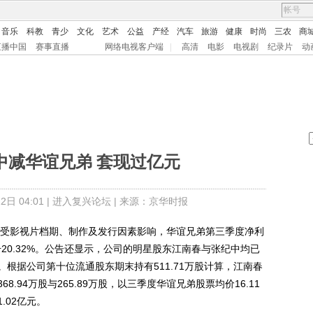
音乐
科教
青少
文化
艺术
公益
产经
汽车
旅游
健康
时尚
三农
商
直播中国
赛事直播
网络电视客户端
|
高清
电影
电视剧
纪录片
动
中减华谊兄弟 套现过亿元
日 04:01 |
进入复兴论坛
| 来源：京华时报
受影视片档期、制作及发行因素影响，华谊兄弟第三季度净利
升20.32%。公告还显示，公司的明星股东江南春与张纪中均已
根据公司第十位流通股东期末持有511.71万股计算，江南春
.94万股与265.89万股，以三季度华谊兄弟股票均价16.11
.02亿元。