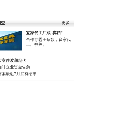
调查
更多
宜家代工厂成“弃妇”
合作存霸王条款，多家代
工厂被关。
宝案件波澜起伏
咖啡企业资金告急
吉案最迟7月底有结果