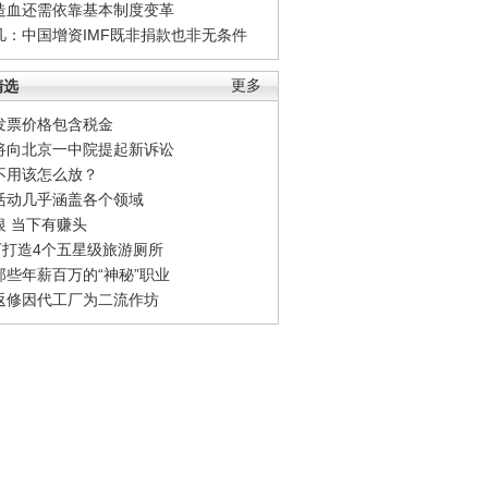
造血还需依靠基本制度变革
凡：中国增资IMF既非捐款也非无条件
精选
更多
发票价格包含税金
将向北京一中院提起新诉讼
不用该怎么放？
活动几乎涵盖各个领域
银 当下有赚头
0万打造4个五星级旅游厕所
那些年薪百万的“神秘”职业
返修因代工厂为二流作坊