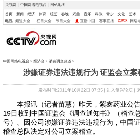
央视网
|
中国网络电视台
|
网站地图
首页
新闻
经济
体育
综艺
春晚
戏曲
音乐
科教
青少
文化
艺术
电视
频道大全
栏目大全
节目大全
直播中国
赛事直播
网络
中国网络电视台
>
经济台
>
消费调查频道
>
涉嫌证券违法违规行为 证监会立案
发布时间:2011年10月22日 07:35 |
进入复兴论坛
|
本报讯（记者苗慧）昨天，紫鑫药业公告称，
19日收到中国证监会《调查通知书》（稽查总队
号）。因公司涉嫌证券违法违规行为，中国
稽查总队决定对公司立案稽查。