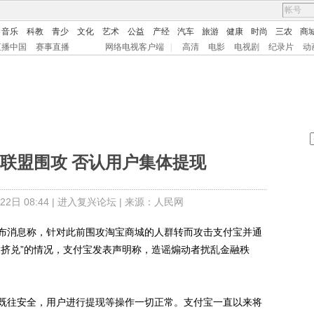
音乐
科教
青少
文化
艺术
公益
产经
汽车
旅游
健康
时尚
三农
商
直播中国
赛事直播
网络电视客户端
|
高清
电影
电视剧
纪录片
动
联盟围攻 否认用户集体提现
日 08:44 |
进入复兴论坛
| 来源：人民网
消息称，针对此前围攻淘宝商城的人群转而攻击支付宝并通
“挤兑”的情况，支付宝发表声明称，造谣煽动者扰乱金融秩
往安全，用户进行提现等操作一切正常。支付宝一直以来将