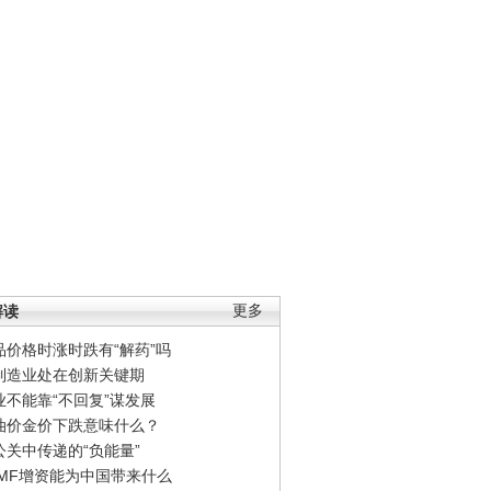
解读
更多
品价格时涨时跌有“解药”吗
制造业处在创新关键期
业不能靠“不回复”谋发展
油价金价下跌意味什么？
公关中传递的“负能量”
IMF增资能为中国带来什么