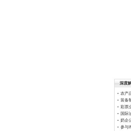
深度
农产
装备
彩票
国际
奶企
参与