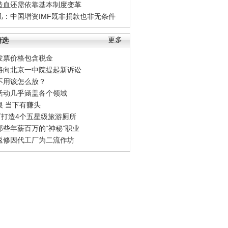
造血还需依靠基本制度变革
凡：中国增资IMF既非捐款也非无条件
精选
更多
发票价格包含税金
将向北京一中院提起新诉讼
不用该怎么放？
活动几乎涵盖各个领域
银 当下有赚头
0万打造4个五星级旅游厕所
那些年薪百万的“神秘”职业
返修因代工厂为二流作坊