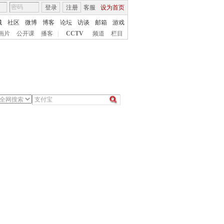
登录
注册
客服
设为首页
城
社区
微博
博客
论坛
访谈
邮箱
游戏
画片
公开课
播客
|
CCTV
频道
栏目