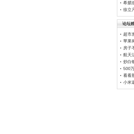
希腊
徐立
论坛
超市
苹果
房子
航天
炒白
50
看看
小米