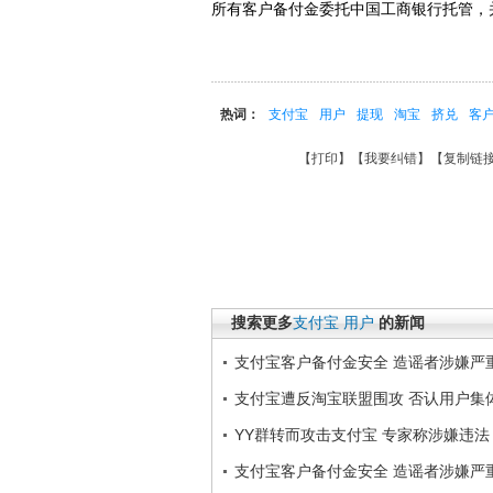
所有客户备付金委托中国工商银行托管，
热词：
支付宝
用户
提现
淘宝
挤兑
客
【
打印
】【
我要纠错
】【
复制链
搜索更多
支付宝
用户
的新闻
支付宝客户备付金安全 造谣者涉嫌严
支付宝遭反淘宝联盟围攻 否认用户集
YY群转而攻击支付宝 专家称涉嫌违法
支付宝客户备付金安全 造谣者涉嫌严