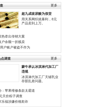
调查
更多
超九成玻尿酸为假货
用关系网织就暴利，8元
产品卖到上万。
素热牵出传销大案
账户余额一折贱卖
店用户账户被盗不作为
热点调查
更多
蒙牛承认冰淇淋代加工厂
违规
冰淇淋代加工厂天辅乳业
存脏乱差问题。
协：苹果维修条款太霸道
0元天价粽子调查
家乐福涉嫌价格欺诈