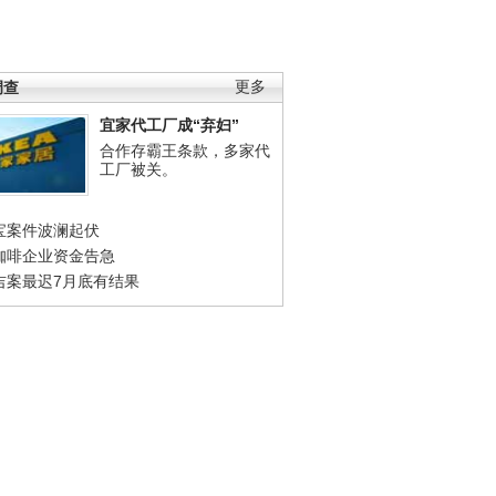
调查
更多
宜家代工厂成“弃妇”
合作存霸王条款，多家代
工厂被关。
宝案件波澜起伏
咖啡企业资金告急
吉案最迟7月底有结果