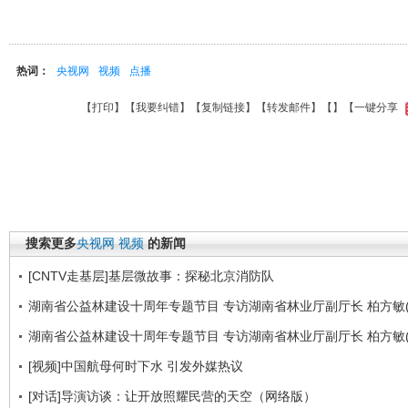
热词：
央视网
视频
点播
【
打印
】【
我要纠错
】【
复制链接
】【
转发邮件
】【
】
【一键分享
搜索更多
央视网
视频
的新闻
[CNTV走基层]基层微故事：探秘北京消防队
湖南省公益林建设十周年专题节目 专访湖南省林业厅副厅长 柏方敏(
湖南省公益林建设十周年专题节目 专访湖南省林业厅副厅长 柏方敏(
[视频]中国航母何时下水 引发外媒热议
[对话]导演访谈：让开放照耀民营的天空（网络版）