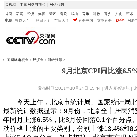
央视网
|
中国网络电视台
|
网站地图
首页
新闻
经济
体育
综艺
春晚
戏曲
音乐
科教
青少
文化
艺术
电视
频道大全
栏目大全
节目大全
直播中国
赛事直播
网络
中国网络电视台
>
经济台
>
财经资讯
>
9月北京CPI同比涨6.5
发布时间:2011年10月24日 15:44 |
进入复兴论坛
|
今天上午，北京市统计局、国家统计局北
最新统计数据显示：9月份，北京全市居民消费
年同月上涨6.5%，比8月份回落0.1个百分
动价格上涨的主要类别，分别上涨13.4%和8