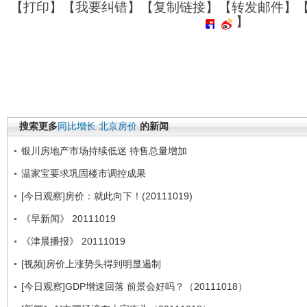
【
打印
】【
我要纠错
】【
复制链接
】【
转发邮件
】
】
搜索更多
同比增长
北京房价
的新闻
银川房地产市场持续低迷 待售总量增加
温家宝要求巩固楼市调控成果
[今日观察]房价：就此向下！(20111019)
《早新闻》 20111019
《津晨播报》 20111019
[视频]房价上涨势头得到明显遏制
[今日观察]GDP增速回落 前景会好吗？（20111018）