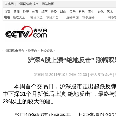
央视网
|
中国网络电视台
|
网站地图
首页
新闻
经济
体育
综艺
春晚
戏曲
音乐
科教
青少
文化
艺术
电视
频道大全
栏目大全
节目大全
直播中国
赛事直播
网络
中国网络电视台
>
经济台
>
财经资讯
>
沪深A股上演“绝地反击” 涨幅双
发布时间:2011年10月24日 22:30 |
进入复兴论坛
|
本周首个交易日，沪深股市走出超跌反弹
中下探31个月新低后上演“绝地反击”，最终
2%以上的较大涨幅。
当日沪深股市小幅高开。上证综指以2322