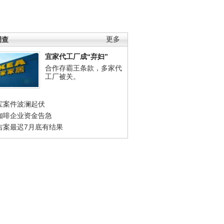
调查
更多
宜家代工厂成“弃妇”
合作存霸王条款，多家代
工厂被关。
宝案件波澜起伏
咖啡企业资金告急
吉案最迟7月底有结果