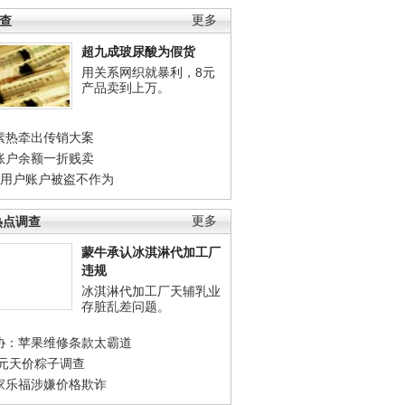
调查
更多
超九成玻尿酸为假货
用关系网织就暴利，8元
产品卖到上万。
素热牵出传销大案
账户余额一折贱卖
店用户账户被盗不作为
热点调查
更多
蒙牛承认冰淇淋代加工厂
违规
冰淇淋代加工厂天辅乳业
存脏乱差问题。
协：苹果维修条款太霸道
0元天价粽子调查
家乐福涉嫌价格欺诈