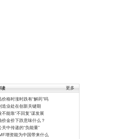
解读
更多
品价格时涨时跌有“解药”吗
制造业处在创新关键期
业不能靠“不回复”谋发展
油价金价下跌意味什么？
公关中传递的“负能量”
IMF增资能为中国带来什么