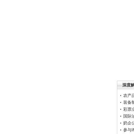
深度
农产
装备
彩票
国际
奶企
参与