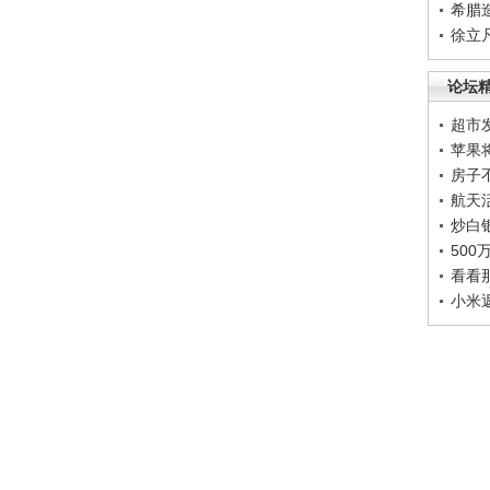
希腊
徐立
论坛
超市
苹果
房子
航天
炒白
50
看看
小米