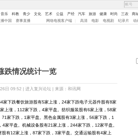
音乐
科教
青少
文化
艺术
公益
产经
汽车
旅游
健康
时尚
三农
商
直播中国
赛事直播
网络电视客户端
|
高清
电影
电视剧
纪录片
动
涨跌情况统计一览
日 09:52 |
进入复兴论坛
| 来源：和讯网
4家下跌餐饮旅游股有5家上涨，24家下跌电子元器件股有8家
家上涨，112家下跌，4家平盘。纺织服装股有6家上涨，58家
71家下跌，1家平盘。黑色金属股有3家上涨，56家下跌，1
，4家平盘。机械设备股有21家上涨，244家下跌，12家平盘。
材股有12家上涨，87家下跌，3家平盘。交通运输股有4家上