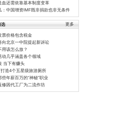
造血还需依靠基本制度变革
凡：中国增资IMF既非捐款也非无条件
精选
更多
发票价格包含税金
将向北京一中院提起新诉讼
不用该怎么放？
活动几乎涵盖各个领域
银 当下有赚头
0万打造4个五星级旅游厕所
那些年薪百万的“神秘”职业
返修因代工厂为二流作坊