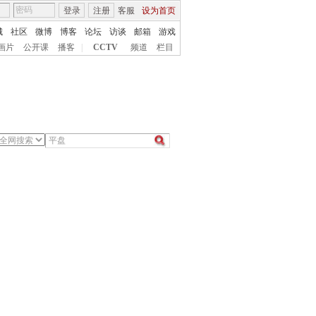
登录
注册
客服
设为首页
城
社区
微博
博客
论坛
访谈
邮箱
游戏
画片
公开课
播客
|
CCTV
频道
栏目