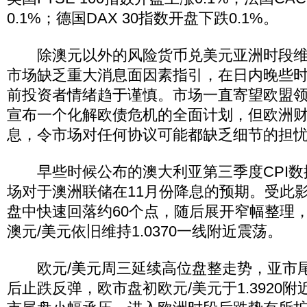
0.1%；德国DAX 30指数开盘下跌0.1%。
除澳元以外的风险货币兑美元亚洲时段维
市场缺乏重大消息面因素指引，在日内晚些
前投资者情绪趋于谨慎。市场一直寄望欧盟
宣布一个化解欧债危机的全面计划，但欧洲
息，令市场对任何协议可能都缺乏细节的担
早些时候公布的澳大利亚第三季度CPI数
场对于澳洲联储在11月份降息的预期。受此影
盘中快速回落约60个点，随后展开窄幅整理
澳元/美元依旧维持1.0370一线附近震荡。
欧元/美元周三延续高位盘整走势，亚市尾盘触
后止跌反弹，欧市盘初欧元/美元于1.3920附