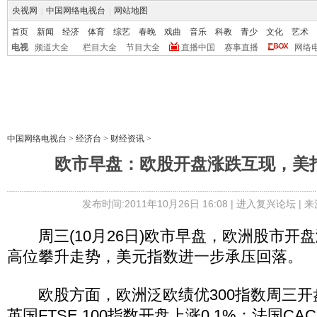
央视网
|
中国网络电视台
|
网站地图
首页
新闻
经济
体育
综艺
春晚
戏曲
音乐
科教
青少
文化
艺术
电视
频道大全
栏目大全
节目大全
直播中国
赛事直播
网络
中国网络电视台
>
经济台
>
财经资讯
>
欧市早盘：欧股开盘涨跌互现，美
发布时间:2011年10月26日 16:08 |
进入复兴论坛
| 
周三(10月26日)欧市早盘，欧洲股市开
高位攀升走势，美元指数进一步承压回落。
欧股方面，欧洲泛欧绩优300指数周三开盘持
英国FTSE 100指数开盘上涨0.1%；法国CA