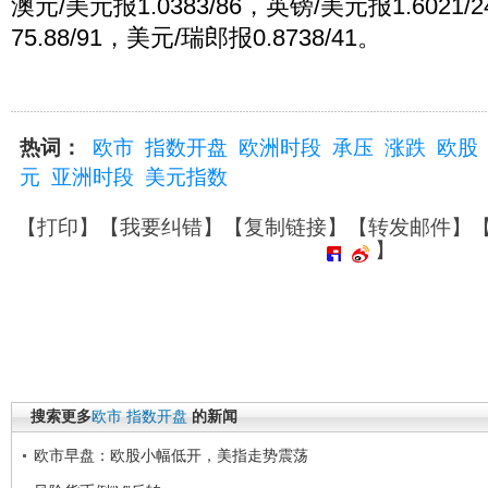
澳元/美元报1.0383/86，英镑/美元报1.6021
75.88/91，美元/瑞郎报0.8738/41。
热词：
欧市
指数开盘
欧洲时段
承压
涨跌
欧股
元
亚洲时段
美元指数
【
打印
】【
我要纠错
】【
复制链接
】【
转发邮件
】
】
搜索更多
欧市
指数开盘
的新闻
欧市早盘：欧股小幅低开，美指走势震荡