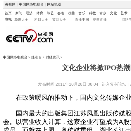
央视网
|
中国网络电视台
|
网站地图
首页
新闻
经济
体育
综艺
春晚
戏曲
音乐
科教
青少
文化
艺术
电视
频道大全
栏目大全
节目大全
直播中国
赛事直播
网络
中国网络电视台
>
经济台
>
财经资讯
>
文化企业将掀IPO热潮
发布时间:2011年10月28日 08:04 |
进入复兴论坛
|
在政策暖风的推动下，国内文化传媒企业对
国内最大的出版集团江苏凤凰出版传媒股
会。以营业收入计算，这家企业有望成为A股
成员。而就在上周，粤传媒重组，湖北长江出