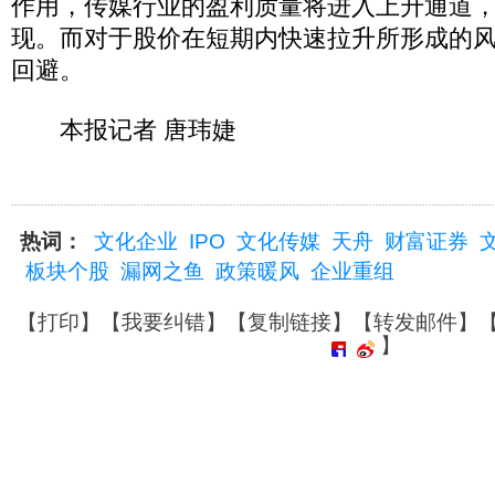
作用，传媒行业的盈利质量将进入上升通道
现。而对于股价在短期内快速拉升所形成的
回避。
本报记者 唐玮婕
热词：
文化企业
IPO
文化传媒
天舟
财富证券
板块个股
漏网之鱼
政策暖风
企业重组
【
打印
】【
我要纠错
】【
复制链接
】【
转发邮件
】
】