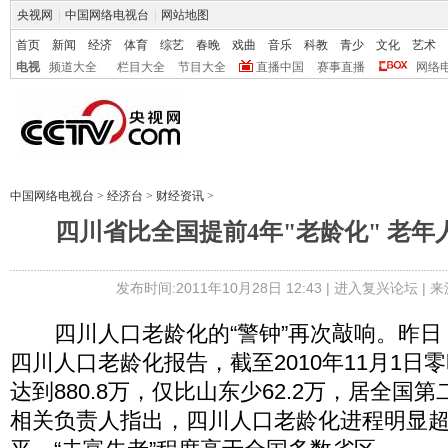
央视网
|
中国网络电视台
|
网站地图
首页
新闻
经济
体育
综艺
春晚
戏曲
音乐
科教
青少
文化
艺术
电视
频道大全
栏目大全
节目大全
直播中国
赛事直播
网络
中国网络电视台
>
经济台
>
财经资讯
>
四川省比全国提前4年"老龄化" 老
发布时间:2011年10月28日 12:43 |
进入复兴论坛
| 
四川人口老龄化的“警钟”再次敲响。昨日
四川人口老龄化报告，截至2010年11月1日
达到880.8万，仅比山东少62.2万，居全国
相关负责人指出，四川人口老龄化进程明显