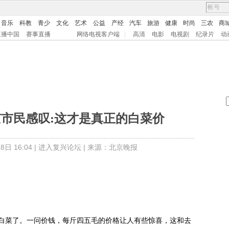
音乐
科教
青少
文化
艺术
公益
产经
汽车
旅游
健康
时尚
三农
商
直播中国
赛事直播
网络电视客户端
|
高清
电影
电视剧
纪录片
动
京市民感叹:这才是真正的白菜价
日 16:04 |
进入复兴论坛
| 来源：北京晚报
菜了。一问价钱，每斤四五毛的价格让人有些惊喜，这和去