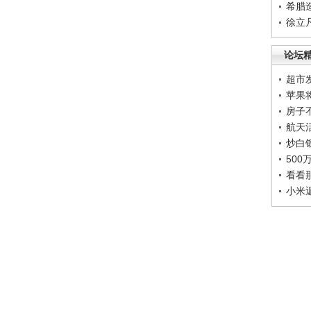
希腊
徐立
论坛
超市
苹果
房子
航天
炒白
50
看看
小米