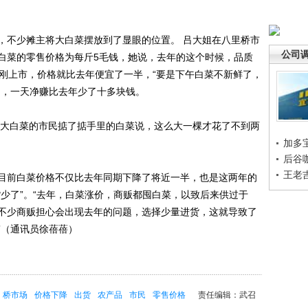
。
不少摊主将大白菜摆放到了显眼的位置。 吕大姐在八里桥市
公司
白菜的零售价格为每斤5毛钱，她说，去年的这个时候，品质
菜刚上市，价格就比去年便宜了一半，“要是下午白菜不新鲜了，
了，一天净赚比去年少了十多块钱。
大白菜的市民掂了掂手里的白菜说，这么大一棵才花了不到两
加多
后谷
王老
前白菜价格不仅比去年同期下降了将近一半，也是这两年的
少了”。“去年，白菜涨价，商贩都囤白菜，以致后来供过于
不少商贩担心会出现去年的问题，选择少量进货，这就导致了
”（通讯员徐蓓蓓）
桥市场
价格下降
出货
农产品
市民
零售价格
责任编辑：武召