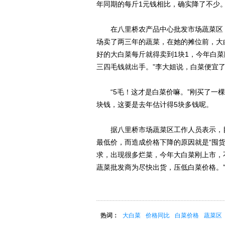
年同期的每斤1元钱相比，确实降了不少
在八里桥农产品中心批发市场蔬菜区，
场卖了两三年的蔬菜，在她的摊位前，大
好的大白菜每斤就得卖到1块1，今年白
三四毛钱就出手。”李大姐说，白菜便宜
“5毛！这才是白菜价嘛。”刚买了一棵
块钱，这要是去年估计得5块多钱呢。
据八里桥市场蔬菜区工作人员表示，目
最低价，而造成价格下降的原因就是“囤货
求，出现很多烂菜，今年大白菜刚上市，
蔬菜批发商为尽快出货，压低白菜价格。
热词：
大白菜
价格同比
白菜价格
蔬菜区