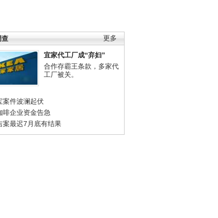
调查
更多
宜家代工厂成“弃妇”
合作存霸王条款，多家代
工厂被关。
宝案件波澜起伏
咖啡企业资金告急
吉案最迟7月底有结果