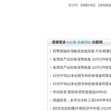
【
打印
】【
我要纠错
】【
复制链
搜索更多
大白菜
价格同比
的新闻
四季度物价涨幅或加速回落 中长期通
食用农产品价格涨势收敛 10月CPI有
食用农产品价格涨势收敛 10月CPI有
10月中旬以来全国羊肉价格涨速明显
10月中旬以来全国羊肉价格涨速明显
华讯投资:股指有望再度挑战2450点
国诚投资：多空分水岭上演2400争夺
[经济信息联播]中国经济半年报 2/2(201