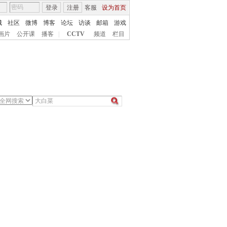
登录
注册
客服
设为首页
城
社区
微博
博客
论坛
访谈
邮箱
游戏
画片
公开课
播客
|
CCTV
频道
栏目