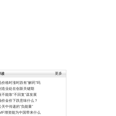
解读
更多
品价格时涨时跌有“解药”吗
制造业处在创新关键期
业不能靠“不回复”谋发展
油价金价下跌意味什么？
公关中传递的“负能量”
IMF增资能为中国带来什么