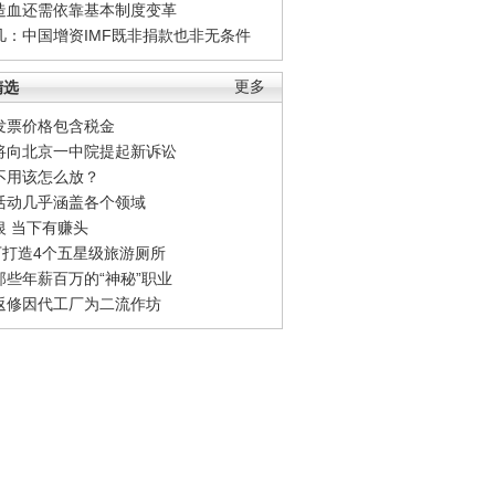
造血还需依靠基本制度变革
凡：中国增资IMF既非捐款也非无条件
精选
更多
发票价格包含税金
将向北京一中院提起新诉讼
不用该怎么放？
活动几乎涵盖各个领域
银 当下有赚头
0万打造4个五星级旅游厕所
那些年薪百万的“神秘”职业
返修因代工厂为二流作坊