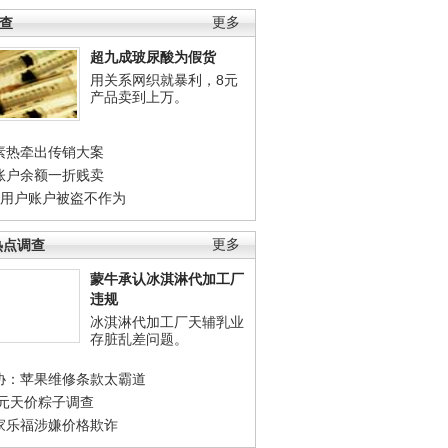
调查
更多
超九成玻尿酸为假货
用关系网织就暴利，8元
产品卖到上万。
素热牵出传销大案
账户余额一折贱卖
店用户账户被盗不作为
热点调查
更多
蒙牛承认冰淇淋代加工厂
违规
冰淇淋代加工厂天辅乳业
存脏乱差问题。
协：苹果维修条款太霸道
0元天价粽子调查
家乐福涉嫌价格欺诈