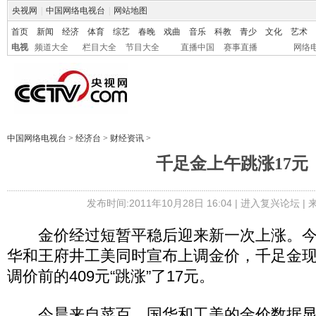
央视网
|
中国网络电视台
|
网站地图
首页
新闻
经济
体育
综艺
春晚
戏曲
音乐
科教
青少
文化
艺术
电视
频道大全
栏目大全
节目大全
直播中国
赛事直播
网络
中国网络电视台
>
经济台
>
财经资讯
>
千足金上午跳涨17元
发布时间:2011年10月28日 16:04 |
进入复兴论坛
|
金价经过短暂平稳后迎来新一次上涨。今
华和王府井工美同时宣布上调金价，千足金现
调价前的409元“跳涨”了17元。
今晨来自菜百、国华和工美的金价数据显