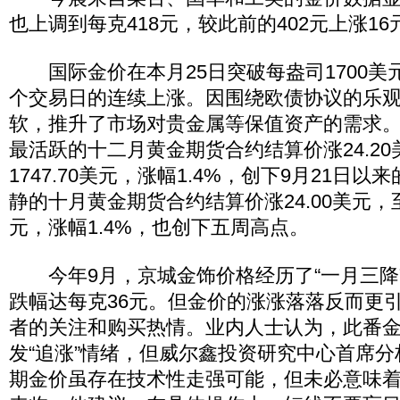
也上调到每克418元，较此前的402元上涨16
国际金价在本月25日突破每盎司1700美
个交易日的连续上涨。因围绕欧债协议的乐
软，推升了市场对贵金属等保值资产的需求
最活跃的十二月黄金期货合约结算价涨24.2
1747.70美元，涨幅1.4%，创下9月21日
静的十月黄金期货合约结算价涨24.00美元，至每
元，涨幅1.4%，也创下五周高点。
今年9月，京城金饰价格经历了“一月三降
跌幅达每克36元。但金价的涨涨落落反而更
者的关注和购买热情。业内人士认为，此番
发“追涨”情绪，但威尔鑫投资研究中心首席
期金价虽存在技术性走强可能，但未必意味