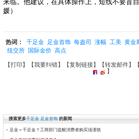
来临。他建议，在具体操作上，短线不要盲
媛）
热词：
千足金
足金首饰
每盎司
涨幅
工美
黄金
纽交所
国际金价
高点
【
打印
】【
我要纠错
】【
复制链接
】【
转发邮件
】
】
搜索更多
千足金
足金首饰
的新闻
足金＝千足金？工商部门提醒消费者购买须谨慎