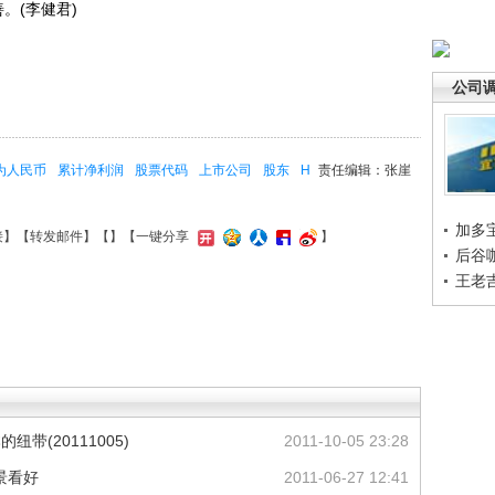
。(李健君)
公司
为人民币
累计净利润
股票代码
上市公司
股东
H
责任编辑：张崖
加多
接
】【
转发邮件
】【
】
【一键分享
】
后谷
王老
带(20111005)
2011-10-05 23:28
景看好
2011-06-27 12:41