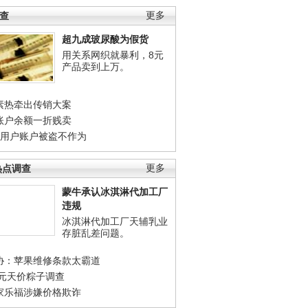
调查
更多
超九成玻尿酸为假货
用关系网织就暴利，8元
产品卖到上万。
素热牵出传销大案
账户余额一折贱卖
店用户账户被盗不作为
热点调查
更多
蒙牛承认冰淇淋代加工厂
违规
冰淇淋代加工厂天辅乳业
存脏乱差问题。
协：苹果维修条款太霸道
0元天价粽子调查
家乐福涉嫌价格欺诈