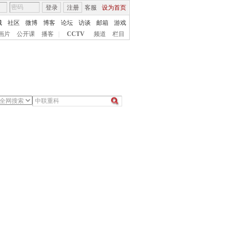
登录
注册
客服
设为首页
城
社区
微博
博客
论坛
访谈
邮箱
游戏
画片
公开课
播客
|
CCTV
频道
栏目