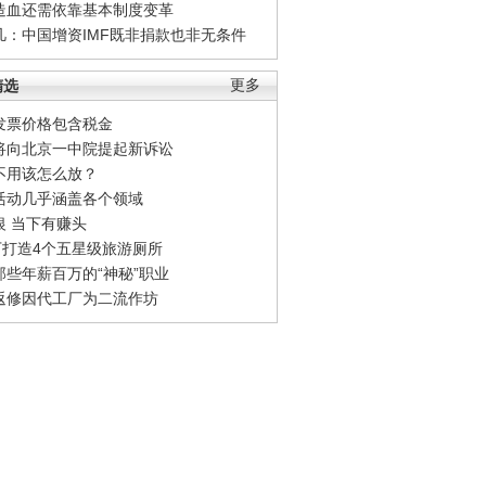
造血还需依靠基本制度变革
凡：中国增资IMF既非捐款也非无条件
精选
更多
发票价格包含税金
将向北京一中院提起新诉讼
不用该怎么放？
活动几乎涵盖各个领域
银 当下有赚头
0万打造4个五星级旅游厕所
那些年薪百万的“神秘”职业
返修因代工厂为二流作坊