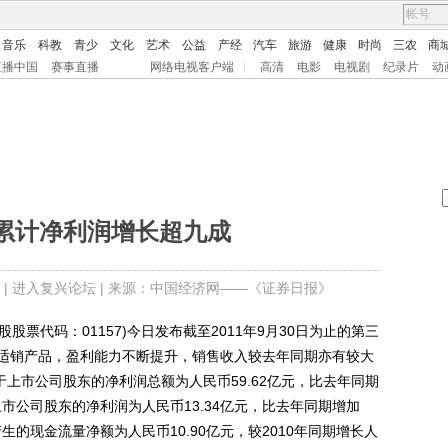
音乐
科教
青少
文化
艺术
公益
产经
汽车
旅游
健康
时尚
三农
商
直播中国
赛事直播
网络电视客户端
|
高清
电影
电视剧
纪录片
动
累计净利润增长超九成
 |
进入复兴论坛
| 来源：中国经济网——《证券日报》
股票代码：01157)今日发布截至2011年9月30日为止的第三
适销产品，盈利能力不断提升，销售收入较去年同期亦有较大
属于上市公司股东的净利润总额为人民币59.62亿元，比去年同期
上市公司股东的净利润为人民币13.34亿元，比去年同期增加
产生的现金流量净额为人民币10.90亿元，较2010年同期增长人