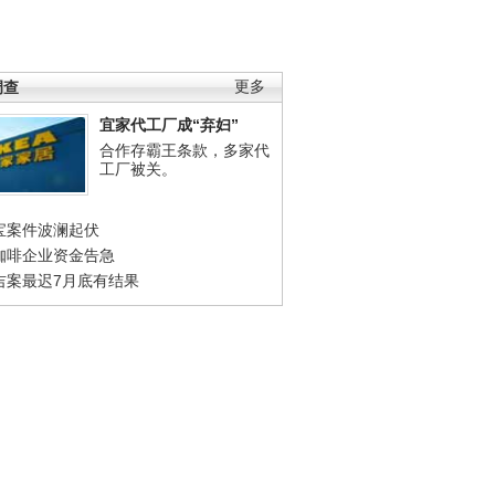
调查
更多
宜家代工厂成“弃妇”
合作存霸王条款，多家代
工厂被关。
宝案件波澜起伏
咖啡企业资金告急
吉案最迟7月底有结果