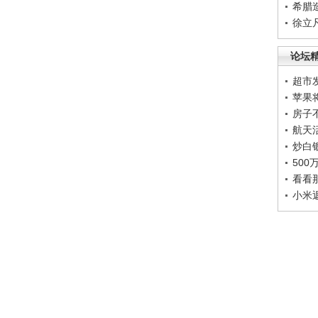
希腊
徐立
论坛
超市
苹果
房子
航天
炒白
50
看看
小米