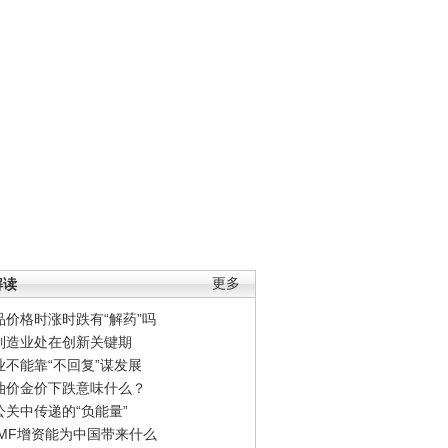
解读
更多
品价格时涨时跌有“解药”吗
制造业处在创新关键期
业不能靠“不回复”谋发展
油价金价下跌意味什么？
公关中传递的“负能量”
IMF增资能为中国带来什么