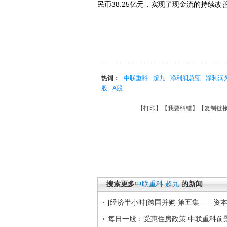
民币38.25亿元，实现了现金流的持续改善
热词：
中联重科
超九
净利润总额
净利润
股
A股
【
打印
】【
我要纠错
】【
复制链
搜索更多
中联重科
超九
的新闻
[经济半小时]跨国并购 第五集——资本的纽
每日一股：受惠住房政策 中联重科前