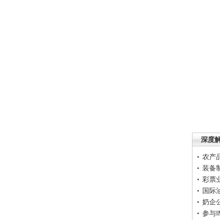
深度
农产
装备
彩票
国际
奶企
参与