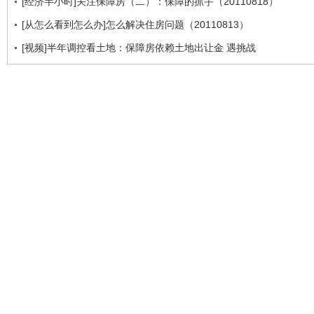
[经济半小时]关注保障房（二）：保障的抓手（20110818）
[从怎么看到怎么办]怎么解决住房问题（20110813）
[视频]半年调控看土地：保障房依赖土地出让金 遇挑战