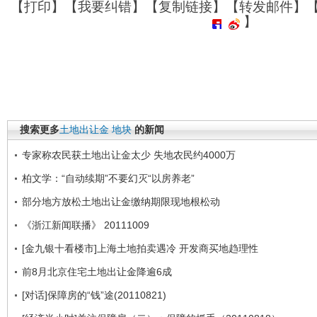
【
打印
】【
我要纠错
】【
复制链接
】【
转发邮件
】
】
搜索更多
土地出让金
地块
的新闻
专家称农民获土地出让金太少 失地农民约4000万
柏文学：“自动续期”不要幻灭“以房养老”
部分地方放松土地出让金缴纳期限现地根松动
《浙江新闻联播》 20111009
[金九银十看楼市]上海土地拍卖遇冷 开发商买地趋理性
前8月北京住宅土地出让金降逾6成
[对话]保障房的“钱”途(20110821)