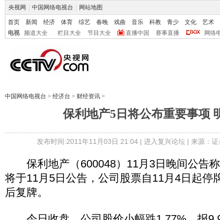
央视网
|
中国网络电视台
|
网站地图
首页
新闻
经济
体育
综艺
春晚
戏曲
音乐
科教
青少
文化
艺术
电视
频道大全
栏目大全
节目大全
直播中国
赛事直播
网络
中国网络电视台
>
经济台
>
财经资讯
>
保利地产5日将公布重要事项 
发布时间:2011年11月03日 21:04 |
进入复兴论坛
| 来源：证
保利地产（600048）11月3日晚间公告
将于11月5日公告，公司股票自11月4日起
后复牌。
今日收盘，公司股价小幅跌1.77%，报9.9