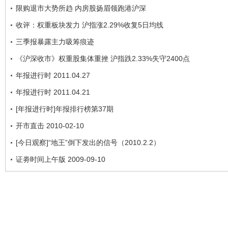
限购退市大势所趋 内房股扬眉领跑港沪深
收评：权重板块发力 沪指涨2.29%收复5日均线
三季报暴露主力吸筹痕迹
《沪深收市》权重股集体重挫 沪指跌2.33%失守2400点
年报进行时 2011.04.27
年报进行时 2011.04.21
[年报进行时]年报排行榜第37期
开市直击 2010-02-10
[今日观察]“地王”倒下发出的信号（2010.2.2）
证劵时间上午版 2009-09-10