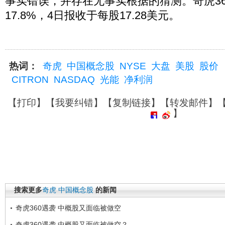
事实错误，并存在无事实根据的猜测。奇虎3
17.8%，4日报收于每股17.28美元。
热词：
奇虎
中国概念股
NYSE
大盘
美股
股价
CITRON
NASDAQ
光能
净利润
【
打印
】【
我要纠错
】【
复制链接
】【
转发邮件
】
】
搜索更多
奇虎
中国概念股
的新闻
奇虎360遇袭 中概股又面临被做空
奇虎360遇袭 中概股又面临被做空？