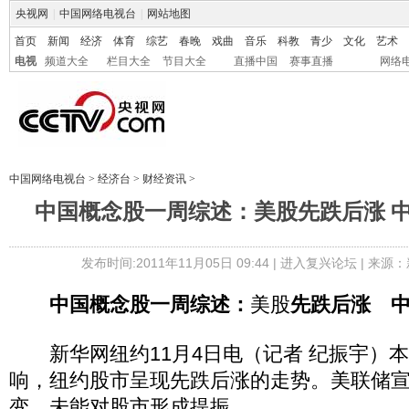
央视网
|
中国网络电视台
|
网站地图
首页
新闻
经济
体育
综艺
春晚
戏曲
音乐
科教
青少
文化
艺术
电视
频道大全
栏目大全
节目大全
直播中国
赛事直播
网络
中国网络电视台
>
经济台
>
财经资讯
>
中国概念股一周综述：美股先跌后涨 
发布时间:2011年11月05日 09:44 |
进入复兴论坛
| 来源：
中国概念股一周综述：
美股
先跌后涨 
新华网纽约11月4日电（记者 纪振宇）
响，纽约股市呈现先跌后涨的走势。美联储
变，未能对股市形成提振。