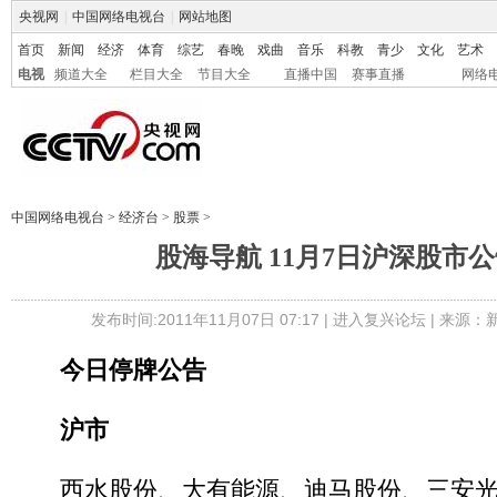
央视网
|
中国网络电视台
|
网站地图
首页
新闻
经济
体育
综艺
春晚
戏曲
音乐
科教
青少
文化
艺术
电视
频道大全
栏目大全
节目大全
直播中国
赛事直播
网络
中国网络电视台
>
经济台
>
股票
>
股海导航 11月7日沪深股市
发布时间:2011年11月07日 07:17 |
进入复兴论坛
| 来源：
今日停牌公告
沪市
西水股份、大有能源、迪马股份、三安光