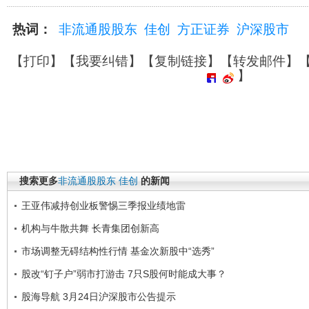
热词：
非流通股股东
佳创
方正证券
沪深股市
【
打印
】【
我要纠错
】【
复制链接
】【
转发邮件
】
】
搜索更多
非流通股股东
佳创
的新闻
王亚伟减持创业板警惕三季报业绩地雷
机构与牛散共舞 长青集团创新高
市场调整无碍结构性行情 基金次新股中“选秀”
股改“钉子户”弱市打游击 7只S股何时能成大事？
股海导航 3月24日沪深股市公告提示