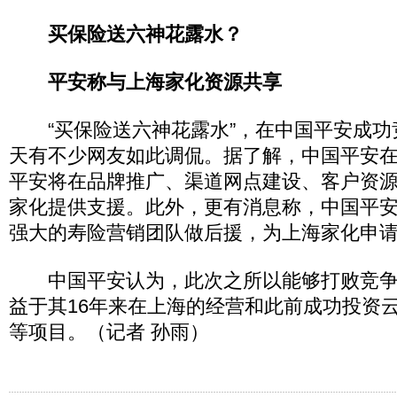
买保险送六神花露水？
平安称与上海家化资源共享
“买保险送六神花露水”，在中国平安成功
天有不少网友如此调侃。据了解，中国平安
平安将在品牌推广、渠道网点建设、客户资
家化提供支援。此外，更有消息称，中国平安将
强大的寿险营销团队做后援，为上海家化申
中国平安认为，此次之所以能够打败竞争
益于其16年来在上海的经营和此前成功投资
等项目。（记者 孙雨）