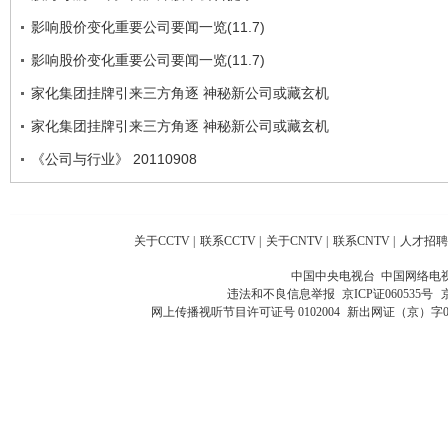
影响股价变化重要公司要闻一览(11.7)
影响股价变化重要公司要闻一览(11.7)
家化集团挂牌引来三方角逐 神秘新公司或藏玄机
家化集团挂牌引来三方角逐 神秘新公司或藏玄机
《公司与行业》 20110908
关于CCTV
|
联系CCTV
|
关于CNTV
|
联系CNTV
|
人才招聘
中国中央电视台 中国网络电
违法和不良信息举报
京ICP证060535号
网上传播视听节目许可证号 0102004
新出网证（京）字0