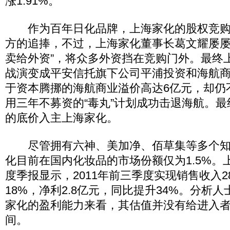
涨1.91%。
作为百年日化品牌，上海家化的股权竞购
方的追捧，不过，上海家化董事长葛文耀屡屡
卖给外资”，将众多外资挡在竞购门外。最终
战演变成平安信托旗下公司平浦投资和海航商
于资本腾挪的海航商业溢价高达6亿元，却仍
用三年不募资的“毒丸”计划成功击退海航。最
的底价入主上海家化。
尽管拥有六神、美加净、佰草集等多个知
化目前在国内化妆品的市场份额仅为1.5%。
度季报显示，2011年前三季度实现销售收入2
18%，净利2.8亿元，同比提升34%。分析
家化的盈利能力来看，其估值并没有给进入
间。