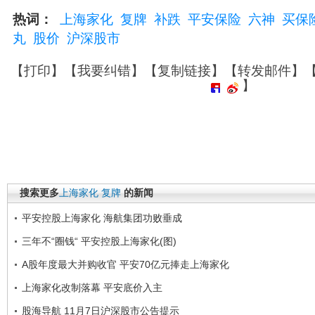
热词：
上海家化
复牌
补跌
平安保险
六神
买保
丸
股价
沪深股市
【
打印
】【
我要纠错
】【
复制链接
】【
转发邮件
】
】
搜索更多
上海家化
复牌
的新闻
平安控股上海家化 海航集团功败垂成
三年不“圈钱“ 平安控股上海家化(图)
A股年度最大并购收官 平安70亿元捧走上海家化
上海家化改制落幕 平安底价入主
股海导航 11月7日沪深股市公告提示