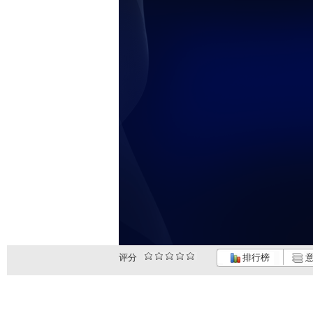
评分
排行榜
意