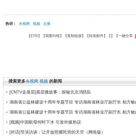
热词：
央视网
视频
点播
【
打印
】【
我要纠错
】【
复制链接
】【
转发邮件
】【
】
【一键分享
搜索更多
央视网
视频
的新闻
[CNTV走基层]基层微故事：探秘北京消防队
湖南省公益林建设十周年专题节目 专访湖南省林业厅副厅长 柏方敏(
湖南省公益林建设十周年专题节目 专访湖南省林业厅副厅长 柏方敏(
[视频]中国航母何时下水 引发外媒热议
[对话]导演访谈：让开放照耀民营的天空（网络版）