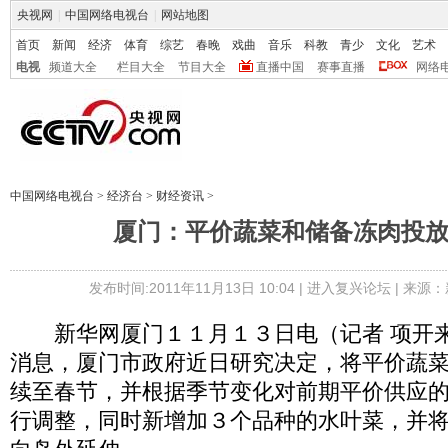
央视网
|
中国网络电视台
|
网站地图
首页
新闻
经济
体育
综艺
春晚
戏曲
音乐
科教
青少
文化
艺术
电视
频道大全
栏目大全
节目大全
直播中国
赛事直播
网络
中国网络电视台
>
经济台
>
财经资讯
>
厦门：平价蔬菜和储备冻肉投
发布时间:2011年11月13日 10:04 |
进入复兴论坛
| 来源：
新华网厦门１１月１３日电（记者 项开来
消息，厦门市政府近日研究决定，将平价蔬
续至春节，并根据季节变化对前期平价供应
行调整，同时新增加３个品种的水叶菜，并