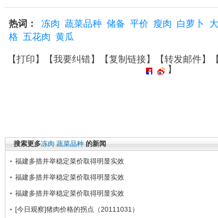
热词：
冻肉
蔬菜品种
储备
平价
瘦肉
白萝卜
格
五花肉
黄瓜
【
打印
】【
我要纠错
】【
复制链接
】【
转发邮件
】
】
搜索更多
冻肉
蔬菜品种
的新闻
福建多措并举稳定菜价取得明显实效
福建多措并举稳定菜价取得明显实效
福建多措并举稳定菜价取得明显实效
[今日观察]猪肉价格的拐点（20111031）