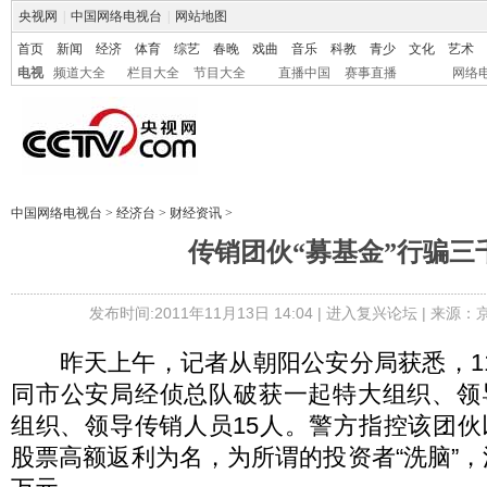
央视网
|
中国网络电视台
|
网站地图
首页
新闻
经济
体育
综艺
春晚
戏曲
音乐
科教
青少
文化
艺术
电视
频道大全
栏目大全
节目大全
直播中国
赛事直播
网络
中国网络电视台
>
经济台
>
财经资讯
>
传销团伙“募基金”行骗三
发布时间:2011年11月13日 14:04 |
进入复兴论坛
| 来源：
昨天上午，记者从朝阳公安分局获悉，11
同市公安局经侦总队破获一起特大组织、领
组织、领导传销人员15人。警方指控该团
股票高额返利为名，为所谓的投资者“洗脑”，涉