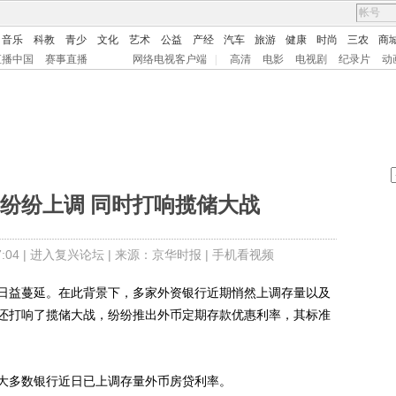
音乐
科教
青少
文化
艺术
公益
产经
汽车
旅游
健康
时尚
三农
商
直播中国
赛事直播
网络电视客户端
|
高清
电影
电视剧
纪录片
动
纷纷上调 同时打响揽储大战
04 |
进入复兴论坛
| 来源：京华时报 |
手机看视频
益蔓延。在此背景下，多家外资银行近期悄然上调存量以及
还打响了揽储大战，纷纷推出外币定期存款优惠利率，其标准
多数银行近日已上调存量外币房贷利率。