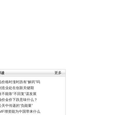
解读
更多
品价格时涨时跌有“解药”吗
制造业处在创新关键期
业不能靠“不回复”谋发展
油价金价下跌意味什么？
公关中传递的“负能量”
IMF增资能为中国带来什么