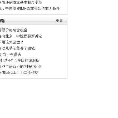
造血还需依靠基本制度变革
凡：中国增资IMF既非捐款也非无条件
精选
更多
发票价格包含税金
将向北京一中院提起新诉讼
不用该怎么放？
活动几乎涵盖各个领域
银 当下有赚头
0万打造4个五星级旅游厕所
那些年薪百万的“神秘”职业
返修因代工厂为二流作坊