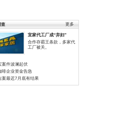
调查
更多
宜家代工厂成“弃妇”
合作存霸王条款，多家代
工厂被关。
宝案件波澜起伏
咖啡企业资金告急
吉案最迟7月底有结果