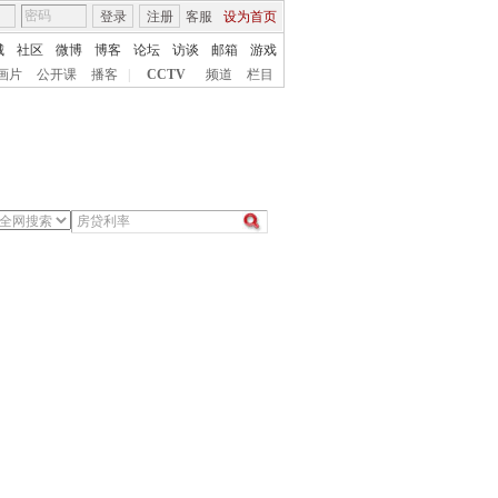
登录
注册
客服
设为首页
城
社区
微博
博客
论坛
访谈
邮箱
游戏
画片
公开课
播客
|
CCTV
频道
栏目