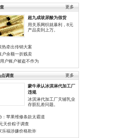
调查
更多
超九成玻尿酸为假货
用关系网织就暴利，8元
产品卖到上万。
素热牵出传销大案
账户余额一折贱卖
店用户账户被盗不作为
热点调查
更多
蒙牛承认冰淇淋代加工厂
违规
冰淇淋代加工厂天辅乳业
存脏乱差问题。
协：苹果维修条款太霸道
0元天价粽子调查
家乐福涉嫌价格欺诈