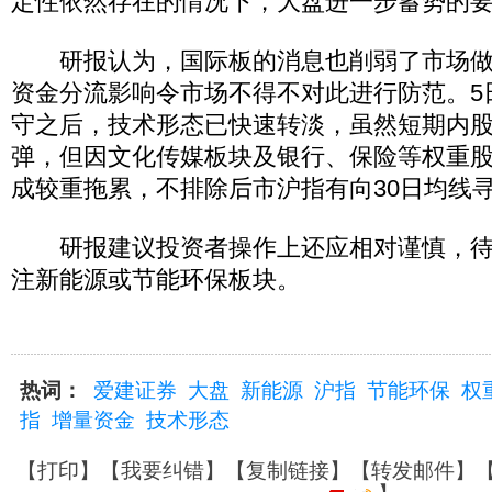
定性依然存在的情况下，大盘进一步蓄势的
研报认为，国际板的消息也削弱了市场做
资金分流影响令市场不得不对此进行防范。5
守之后，技术形态已快速转淡，虽然短期内
弹，但因文化传媒板块及银行、保险等权重
成较重拖累，不排除后市沪指有向30日均线
研报建议投资者操作上还应相对谨慎，待
注新能源或节能环保板块。
热词：
爱建证券
大盘
新能源
沪指
节能环保
权
指
增量资金
技术形态
【
打印
】【
我要纠错
】【
复制链接
】【
转发邮件
】