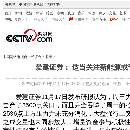
央视网
|
中国网络电视台
|
网站地图
首页
新闻
经济
体育
综艺
春晚
戏曲
音乐
科教
青少
文化
艺术
电视
频道大全
栏目大全
节目大全
直播中国
赛事直播
网络
中国网络电视台
>
经济台
>
股票
>
爱建证券： 适当关注新能源或
发布时间:2011年11月17日 18:00 |
进入复兴论坛
| 来源：证
爱建证券11月17日发布研报认为，周三
击穿了2500点关口，而且完全吞噬了周一的
2536点上方压力并未充分消化，大盘强行上
之成交量也未同步放大，增量资金参与积极