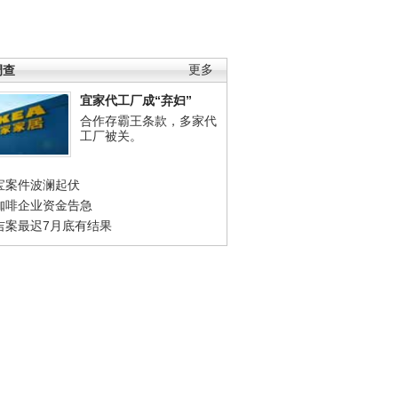
调查
更多
宜家代工厂成“弃妇”
合作存霸王条款，多家代
工厂被关。
宝案件波澜起伏
咖啡企业资金告急
吉案最迟7月底有结果