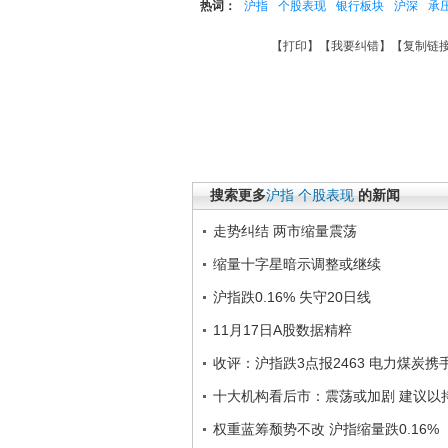
热词：
沪指
个股表现
银行板块
沪深
承
【
打印
】【
我要纠错
】【
复制链
搜索更多
沪指
个股表现
的新闻
走势纠结 两市缩量震荡
缩量十字星暗示调整或继续
沪指跌0.16% 失守20日线
11月17日A股数据精粹
收评：沪指跌3点报2463 电力煤炭携
十大机构看后市：震荡或加剧 建议以
权重蓝筹颓势不改 沪指缩量跌0.16%