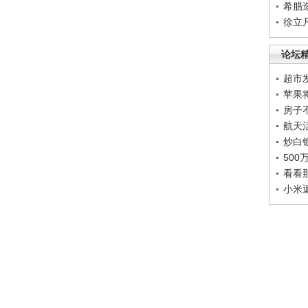
希腊
徐立
论坛
超市
苹果
房子
航天
炒白
50
看看
小米