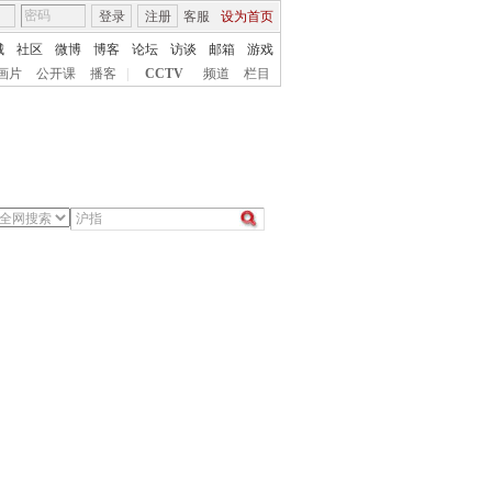
登录
注册
客服
设为首页
城
社区
微博
博客
论坛
访谈
邮箱
游戏
画片
公开课
播客
|
CCTV
频道
栏目