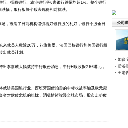
银行、招商银行、农业银行等6家银行跌幅均超1%。整个银行
的沪指跌幅，银行板块个股表现得相对抗跌。
公司
场，抵消了日前机构谨慎看好银行股的利好，银行个股全日
来裁员人数近20万，花旗集团、法国巴黎银行和美国银行纷
传出裁员计划。
加多
后谷
李嘉诚大幅减持中行股份消息，中行H股收报2.56港元，
王老
威胁美国银行业。西班牙国债拍卖的中标收益率触及欧元诞
资者对欧债危机的担忧，消极情绪弥漫全球市场，股市走势疲