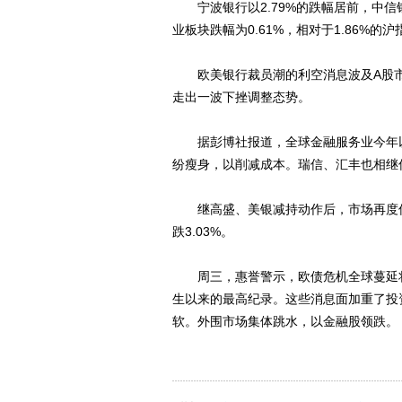
宁波银行以2.79%的跌幅居前，中信
业板块跌幅为0.61%，相对于1.86%
欧美银行裁员潮的利空消息波及A股市
走出一波下挫调整态势。
据彭博社报道，全球金融服务业今年以
纷瘦身，以削减成本。瑞信、汇丰也相继
继高盛、美银减持动作后，市场再度传出
跌3.03%。
周三，惠誉警示，欧债危机全球蔓延将
生以来的最高纪录。这些消息面加重了投
软。外围市场集体跳水，以金融股领跌。