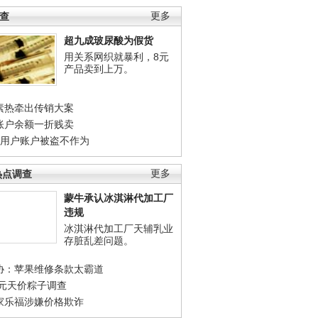
调查
更多
超九成玻尿酸为假货
用关系网织就暴利，8元
产品卖到上万。
素热牵出传销大案
账户余额一折贱卖
店用户账户被盗不作为
热点调查
更多
蒙牛承认冰淇淋代加工厂
违规
冰淇淋代加工厂天辅乳业
存脏乱差问题。
协：苹果维修条款太霸道
0元天价粽子调查
家乐福涉嫌价格欺诈