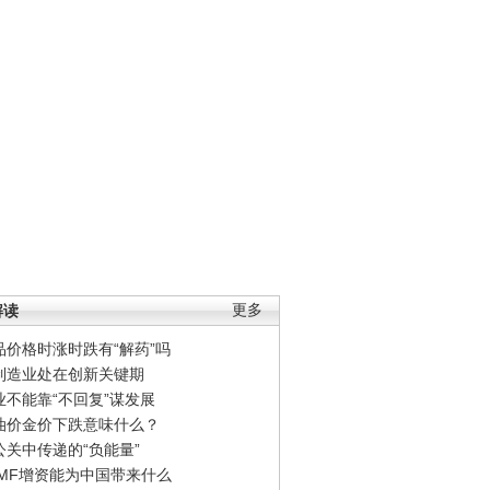
解读
更多
品价格时涨时跌有“解药”吗
制造业处在创新关键期
业不能靠“不回复”谋发展
油价金价下跌意味什么？
公关中传递的“负能量”
IMF增资能为中国带来什么