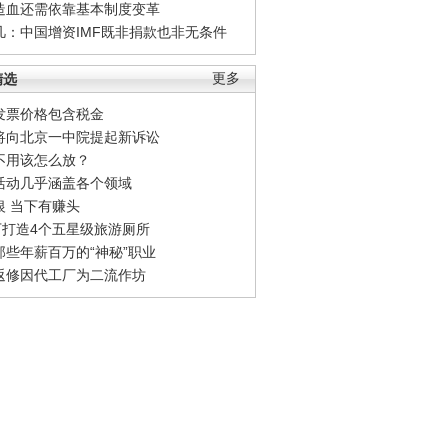
造血还需依靠基本制度变革
凡：中国增资IMF既非捐款也非无条件
精选
更多
发票价格包含税金
将向北京一中院提起新诉讼
不用该怎么放？
活动几乎涵盖各个领域
银 当下有赚头
0万打造4个五星级旅游厕所
那些年薪百万的“神秘”职业
返修因代工厂为二流作坊