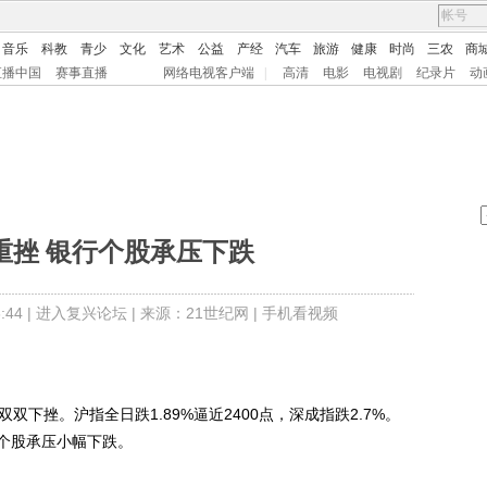
音乐
科教
青少
文化
艺术
公益
产经
汽车
旅游
健康
时尚
三农
商
直播中国
赛事直播
网络电视客户端
|
高清
电影
电视剧
纪录片
动
重挫 银行个股承压下跌
44 |
进入复兴论坛
| 来源：21世纪网 |
手机看视频
挫。沪指全日跌1.89%逼近2400点，深成指跌2.7%。
个股承压小幅下跌。