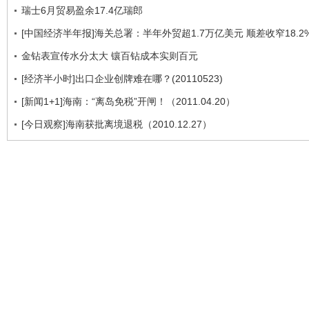
瑞士6月贸易盈余17.4亿瑞郎
[中国经济半年报]海关总署：半年外贸超1.7万亿美元 顺差收窄18.2
金钻表宣传水分太大 镶百钻成本实则百元
[经济半小时]出口企业创牌难在哪？(20110523)
[新闻1+1]海南：“离岛免税”开闸！（2011.04.20）
[今日观察]海南获批离境退税（2010.12.27）