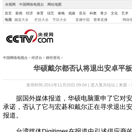
央视网
|
中国网络电视台
|
网站地图
首页
新闻
经济
体育
综艺
春晚
戏曲
音乐
科教
青少
文化
艺术
电视
频道大全
栏目大全
节目大全
直播中国
赛事直播
网络
中国网络电视台
>
经济台
>
财经资讯
>
华硕戴尔都否认将退出安卓平
发布时间:2011年11月20日 09:04 |
进入复兴论坛
| 来源：
据国外媒体报道，华硕电脑重申了它对安
承诺，否认了它与宏碁和戴尔正在寻求退出
报道。
台湾媒体Digitimes在报道中引述供应商