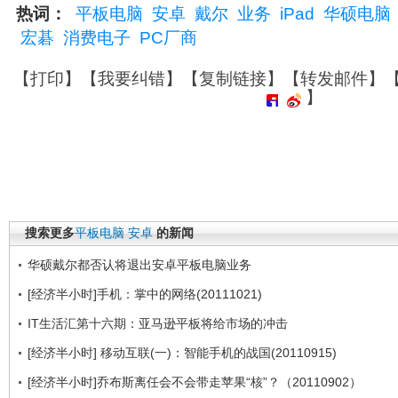
热词：
平板电脑
安卓
戴尔
业务
iPad
华硕电脑
宏碁
消费电子
PC厂商
【
打印
】【
我要纠错
】【
复制链接
】【
转发邮件
】
】
搜索更多
平板电脑
安卓
的新闻
华硕戴尔都否认将退出安卓平板电脑业务
[经济半小时]手机：掌中的网络(20111021)
IT生活汇第十六期：亚马逊平板将给市场的冲击
[经济半小时] 移动互联(一)：智能手机的战国(20110915)
[经济半小时]乔布斯离任会不会带走苹果“核”？（20110902）