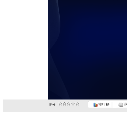
评分
排行榜
意