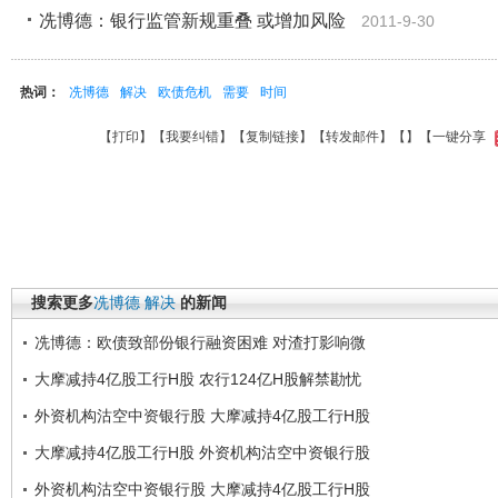
冼博德：银行监管新规重叠 或增加风险
2011-9-30
热词：
冼博德
解决
欧债危机
需要
时间
【
打印
】【
我要纠错
】【
复制链接
】【
转发邮件
】【
】
【一键分享
搜索更多
冼博德
解决
的新闻
冼博德：欧债致部份银行融资困难 对渣打影响微
大摩减持4亿股工行H股 农行124亿H股解禁勘忧
外资机构沽空中资银行股 大摩减持4亿股工行H股
大摩减持4亿股工行H股 外资机构沽空中资银行股
外资机构沽空中资银行股 大摩减持4亿股工行H股