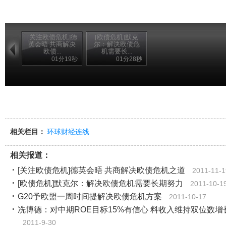
[关注欧债危机]德
[欧债危机]默克
英会晤 共商解决
尔：解决欧债危
欧债...
机需要长...
01分19秒
01分28秒
相关栏目：
环球财经连线
相关报道：
[关注欧债危机]德英会晤 共商解决欧债危机之道
2011-11-1
[欧债危机]默克尔：解决欧债危机需要长期努力
2011-10-1
G20予欧盟一周时间提解决欧债危机方案
2011-10-17
冼博德：对中期ROE目标15%有信心 料收入维持双位数增
2011-9-30