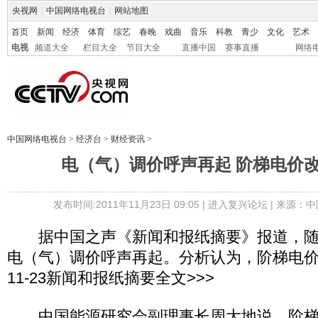
央视网
|
中国网络电视台
|
网站地图
首页
新闻
经济
体育
综艺
春晚
戏曲
音乐
科教
青少
文化
艺术
电视
频道大全
栏目大全
节目大全
直播中国
赛事直播
网络
中国网络电视台
>
经济台
>
财经资讯
>
电（气）调价呼声再起 阶梯电价
发布时间:2011年11月23日 09:05 |
进入复兴论坛
| 来源：中
据中国之声《新闻和报纸摘要》报道，随
电（气）调价呼声再起。分析认为，阶梯电价改
11-23新闻和报纸摘要全文>>>
中国能源研究会副理事长周大地说，阶梯