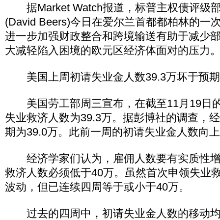
据Market Watch报道，标普主权债评级
(David Beers)今日在爱尔兰首都都柏林
进一步加强财政整合和跨境输送有助于减少
大减轻陷入困境的欧元区经济体面对的压力
美国上周初请失业金人数39.3万坏于预期
美国劳工部周三宣布，在截至11月19日
失业救济人数为39.3万。据彭博社的调查，
期为39.0万。此前一周的初请失业金人数向上修
经济学家们认为，雇佣人数要有实质性增
救济人数必须低于40万。虽然首次申领失业
波动，但已连续四周等于或小于40万。
过去的四周中，初请失业金人数的移动均值