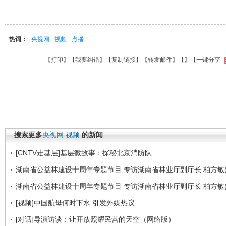
热词：
央视网
视频
点播
【
打印
】【
我要纠错
】【
复制链接
】【
转发邮件
】【
】
【一键分享
搜索更多
央视网
视频
的新闻
[CNTV走基层]基层微故事：探秘北京消防队
湖南省公益林建设十周年专题节目 专访湖南省林业厅副厅长 柏方敏(
湖南省公益林建设十周年专题节目 专访湖南省林业厅副厅长 柏方敏(
[视频]中国航母何时下水 引发外媒热议
[对话]导演访谈：让开放照耀民营的天空（网络版）