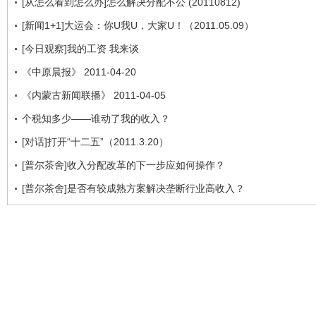
[从怎么看到怎么办]怎么解决分配不公 (20110812)
[新闻1+1]大运会：你U我U，大家U！（2011.05.09）
[今日观察]我的工资 我来谈
《中原晨报》 2011-04-20
《内蒙古新闻联播》 2011-04-05
个税知多少——谁动了我的收入？
[对话]打开“十二五”（2011.3.20）
[普尔茶舍]收入分配改革的下一步应如何操作？
[普尔茶舍]是否有较成熟方案解决垄断行业高收入？