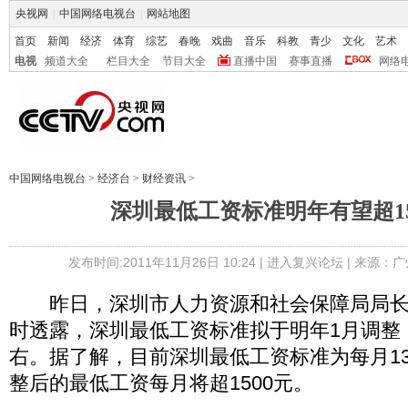
央视网
|
中国网络电视台
|
网站地图
首页
新闻
经济
体育
综艺
春晚
戏曲
音乐
科教
青少
文化
艺术
电视
频道大全
栏目大全
节目大全
直播中国
赛事直播
网络
中国网络电视台
>
经济台
>
财经资讯
>
深圳最低工资标准明年有望超15
发布时间:2011年11月26日 10:24 |
进入复兴论坛
| 来源：
昨日，深圳市人力资源和社会保障局局长
时透露，深圳最低工资标准拟于明年1月调整
右。据了解，目前深圳最低工资标准为每月13
整后的最低工资每月将超1500元。